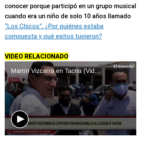
conocer porque participó en un grupo musical
cuando era un niño de solo 10 años llamado
“Los Chicos”. ¿Por quiénes estaba
compuesta y qué exitos tuvieron?
VIDEO RELACIONADO
Martín Vizcarra en Tacna (Video: Canal N)
0