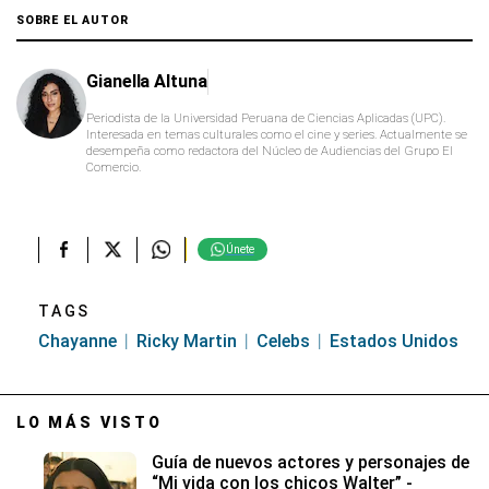
seconds
of
SOBRE EL AUTOR
59
seconds
Gianella Altuna
Periodista de la Universidad Peruana de Ciencias Aplicadas (UPC).
Interesada en temas culturales como el cine y series. Actualmente se
desempeña como redactora del Núcleo de Audiencias del Grupo El
Comercio.
Únete
TAGS
Chayanne
Ricky Martin
Celebs
Estados Unidos
LO MÁS VISTO
Guía de nuevos actores y personajes de
“Mi vida con los chicos Walter” -