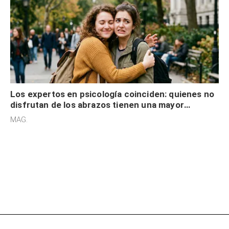
Los expertos en psicología coinciden: quienes no
disfrutan de los abrazos tienen una mayor
sensibilidad a los estímulos físicos y no es por
MAG.
desinterés