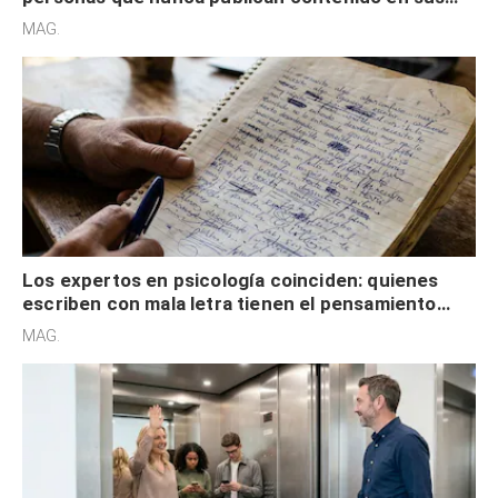
redes sociales no pretenden buscar validación
MAG.
externa
Los expertos en psicología coinciden: quienes
escriben con mala letra tienen el pensamiento
acelerado y no lo hacen por desinterés
MAG.