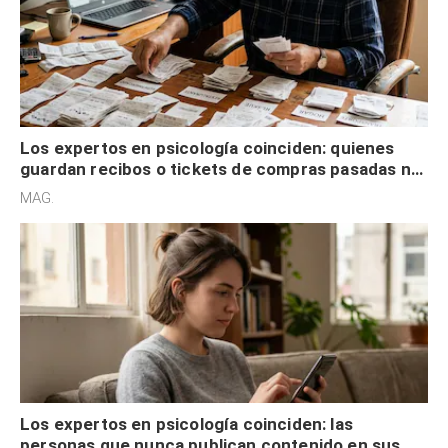
Los expertos en psicología coinciden: quienes
guardan recibos o tickets de compras pasadas no
son acumuladores, sino que tienen necesidad de
MAG.
control
Los expertos en psicología coinciden: las
personas que nunca publican contenido en sus