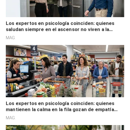
Los expertos en psicología coinciden: quienes
saludan siempre en el ascensor no viven a la
defensiva y tienen apertura social
MAG.
Los expertos en psicología coinciden: quienes
mantienen la calma en la fila gozan de empatía
cognitiva, gratitud y no solo tienen autocontrol
MAG.