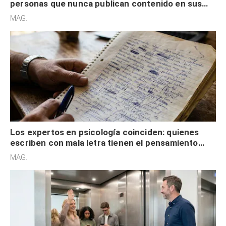
personas que nunca publican contenido en sus
redes sociales no pretenden buscar validación
MAG.
externa
Los expertos en psicología coinciden: quienes
escriben con mala letra tienen el pensamiento
acelerado y no lo hacen por desinterés
MAG.