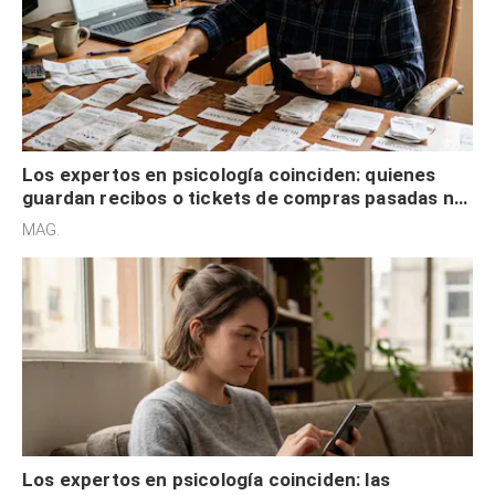
Los expertos en psicología coinciden: quienes
guardan recibos o tickets de compras pasadas no
son acumuladores, sino que tienen necesidad de
MAG.
control
Los expertos en psicología coinciden: las