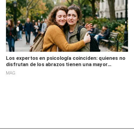
Los expertos en psicología coinciden: quienes no
disfrutan de los abrazos tienen una mayor
sensibilidad a los estímulos físicos y no es por
MAG.
desinterés