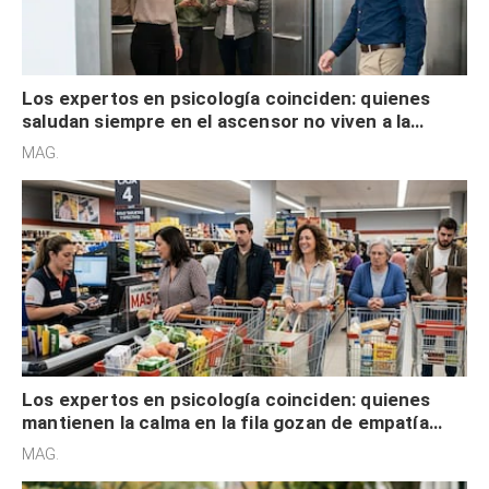
Los expertos en psicología coinciden: quienes
saludan siempre en el ascensor no viven a la
defensiva y tienen apertura social
MAG.
Los expertos en psicología coinciden: quienes
mantienen la calma en la fila gozan de empatía
cognitiva, gratitud y no solo tienen autocontrol
MAG.