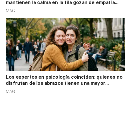
Los expertos en psicología coinciden: quienes
mantienen la calma en la fila gozan de empatía
cognitiva, gratitud y no solo tienen autocontrol
MAG.
Los expertos en psicología coinciden: quienes no
disfrutan de los abrazos tienen una mayor
sensibilidad a los estímulos físicos y no es por
MAG.
desinterés