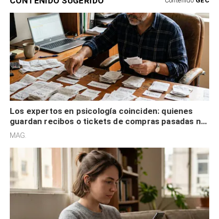
CONTENIDO SUGERIDO
Contenido
GEC
Los expertos en psicología coinciden: quienes
guardan recibos o tickets de compras pasadas no
son acumuladores, sino que tienen necesidad de
MAG.
control