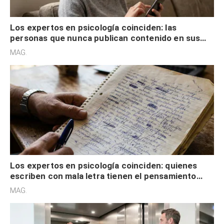
Los expertos en psicología coinciden: las
personas que nunca publican contenido en sus
redes sociales no pretenden buscar validación
MAG.
externa
Los expertos en psicología coinciden: quienes
escriben con mala letra tienen el pensamiento
acelerado y no lo hacen por desinterés
MAG.