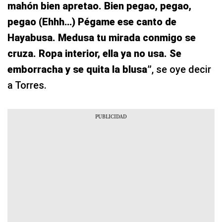
lo baila pegao, pegao, pegao, pegao… Y el
mahón bien apretao. Bien pegao, pegao,
pegao (Ehhh…) Pégame ese canto de
Hayabusa. Medusa tu mirada conmigo se
cruza. Ropa interior, ella ya no usa. Se
emborracha y se quita la blusa
”
, se oye decir
a Torres.