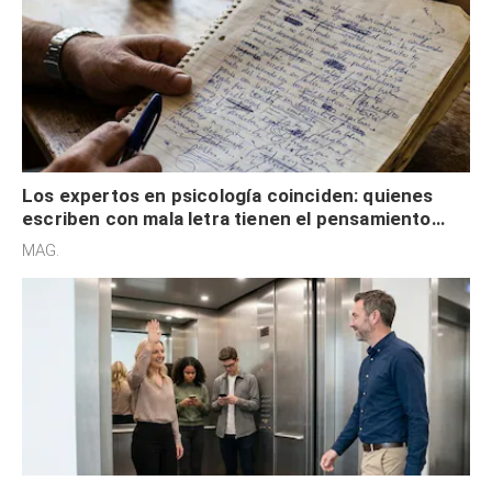
Los expertos en psicología coinciden: quienes
escriben con mala letra tienen el pensamiento
acelerado y no lo hacen por desinterés
MAG.