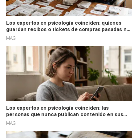
Los expertos en psicología coinciden: quienes
guardan recibos o tickets de compras pasadas no
son acumuladores, sino que tienen necesidad de
MAG.
control
Los expertos en psicología coinciden: las
personas que nunca publican contenido en sus
redes sociales no pretenden buscar validación
MAG.
externa