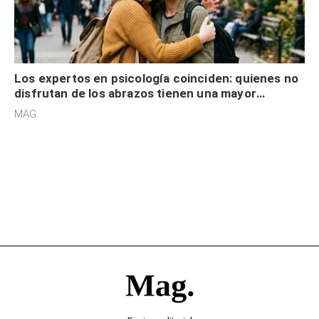
Los expertos en psicología coinciden: quienes no
disfrutan de los abrazos tienen una mayor
sensibilidad a los estímulos físicos y no es por
MAG.
desinterés