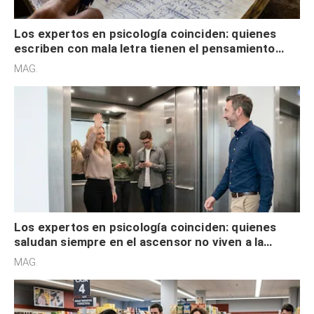
Los expertos en psicología coinciden: quienes
escriben con mala letra tienen el pensamiento
acelerado y no lo hacen por desinterés
MAG.
Los expertos en psicología coinciden: quienes
saludan siempre en el ascensor no viven a la
defensiva y tienen apertura social
MAG.