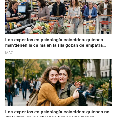
Los expertos en psicología coinciden: quienes
mantienen la calma en la fila gozan de empatía
cognitiva, gratitud y no solo tienen autocontrol
MAG.
Los expertos en psicología coinciden: quienes no