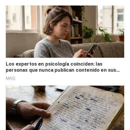
control
Los expertos en psicología coinciden: las
personas que nunca publican contenido en sus
redes sociales no pretenden buscar validación
MAG.
externa