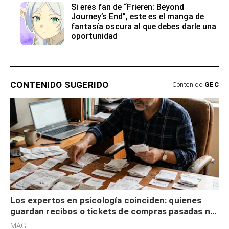
Si eres fan de “Frieren: Beyond
Journey’s End”, este es el manga de
fantasía oscura al que debes darle una
oportunidad
CONTENIDO SUGERIDO
Contenido
GEC
Los expertos en psicología coinciden: quienes
guardan recibos o tickets de compras pasadas no
son acumuladores, sino que tienen necesidad de
MAG.