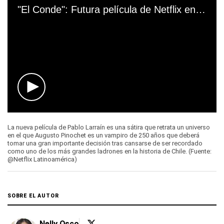
Cargando anuncio
0
seconds
La nueva película de Pablo Larraín es una sátira que retrata un universo
of
en el que Augusto Pinochet es un vampiro de 250 años que deberá
0
tomar una gran importante decisión tras cansarse de ser recordado
seconds
como uno de los más grandes ladrones en la historia de Chile. (Fuente:
@Netflix Latinoamérica)
SOBRE EL AUTOR
Nelly Osco