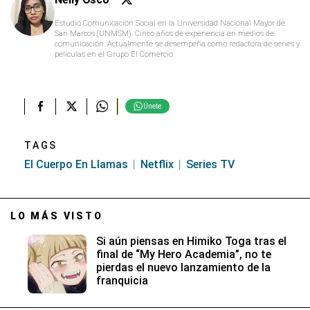
Estudió Comunicación Social en la Universidad Nacional Mayor de
San Marcos (UNMSM). Cinco años de experiencia en medios de
comunicación. Actualmente se desempeña como redactora de series y
películas en el Grupo El Comercio.
Únete
TAGS
El Cuerpo En Llamas
Netflix
Series TV
LO MÁS VISTO
Si aún piensas en Himiko Toga tras el
final de “My Hero Academia”, no te
pierdas el nuevo lanzamiento de la
franquicia