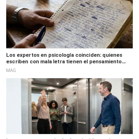
Los expertos en psicología coinciden: quienes
escriben con mala letra tienen el pensamiento
acelerado y no lo hacen por desinterés
MAG.