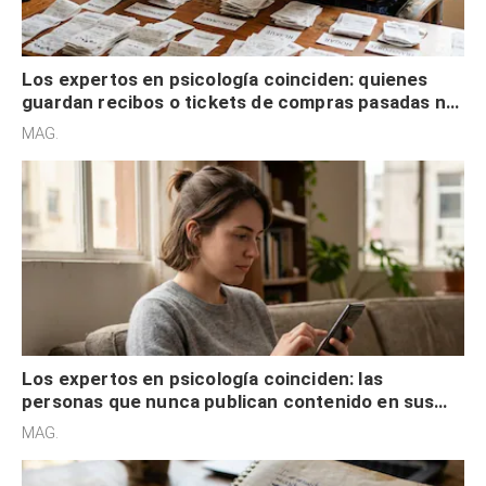
Los expertos en psicología coinciden: quienes
guardan recibos o tickets de compras pasadas no
son acumuladores, sino que tienen necesidad de
MAG.
control
Los expertos en psicología coinciden: las
personas que nunca publican contenido en sus
redes sociales no pretenden buscar validación
MAG.
externa