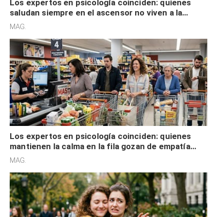
Los expertos en psicología coinciden: quienes
saludan siempre en el ascensor no viven a la
defensiva y tienen apertura social
MAG.
Los expertos en psicología coinciden: quienes
mantienen la calma en la fila gozan de empatía
cognitiva, gratitud y no solo tienen autocontrol
MAG.