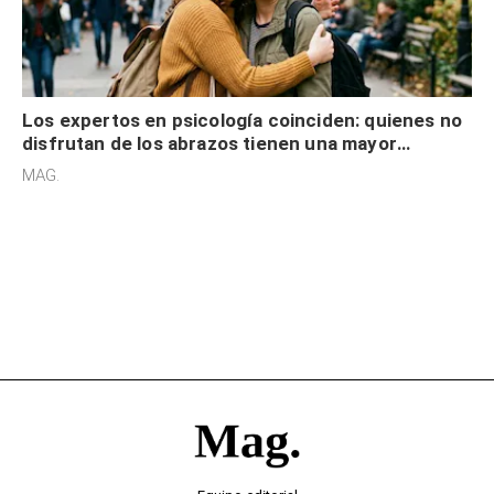
Los expertos en psicología coinciden: quienes no
disfrutan de los abrazos tienen una mayor
sensibilidad a los estímulos físicos y no es por
MAG.
desinterés