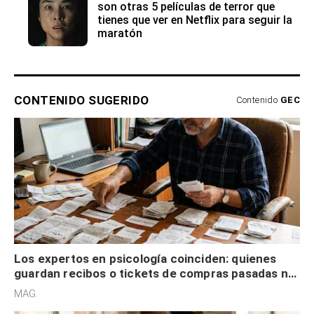
son otras 5 películas de terror que
tienes que ver en Netflix para seguir la
maratón
CONTENIDO SUGERIDO
Contenido
GEC
Los expertos en psicología coinciden: quienes
guardan recibos o tickets de compras pasadas no
son acumuladores, sino que tienen necesidad de
MAG.
control