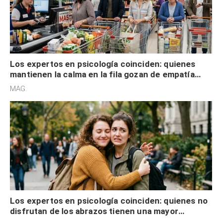
Los expertos en psicología coinciden: quienes
mantienen la calma en la fila gozan de empatía
cognitiva, gratitud y no solo tienen autocontrol
MAG.
Los expertos en psicología coinciden: quienes no
disfrutan de los abrazos tienen una mayor
sensibilidad a los estímulos físicos y no es por