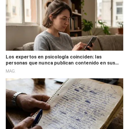
Los expertos en psicología coinciden: las
personas que nunca publican contenido en sus
redes sociales no pretenden buscar validación
MAG.
externa