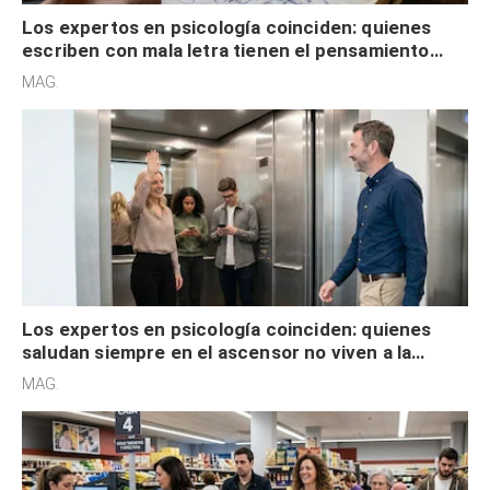
Los expertos en psicología coinciden: quienes
escriben con mala letra tienen el pensamiento
acelerado y no lo hacen por desinterés
MAG.
Los expertos en psicología coinciden: quienes
saludan siempre en el ascensor no viven a la
defensiva y tienen apertura social
MAG.