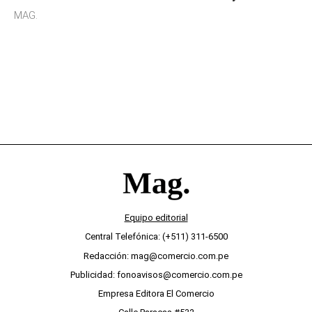
sensibilidad a los estímulos físicos y no es por
MAG.
desinterés
Equipo editorial
Central Telefónica: (+511) 311-6500
Redacción: mag@comercio.com.pe
Publicidad: fonoavisos@comercio.com.pe
Empresa Editora El Comercio