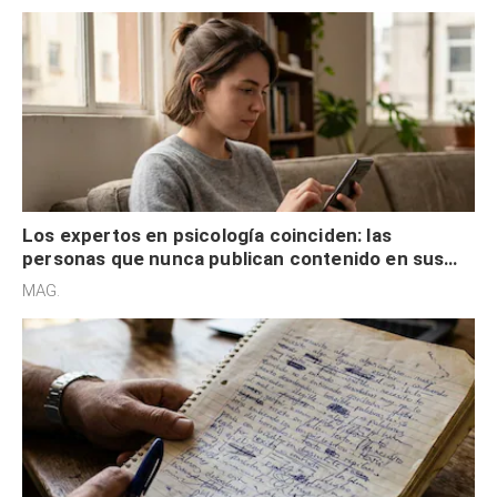
Los expertos en psicología coinciden: las
personas que nunca publican contenido en sus
redes sociales no pretenden buscar validación
MAG.
externa