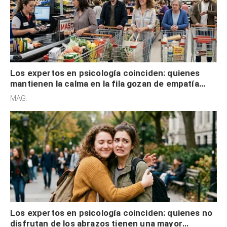
Los expertos en psicología coinciden: quienes
mantienen la calma en la fila gozan de empatía
cognitiva, gratitud y no solo tienen autocontrol
MAG.
Los expertos en psicología coinciden: quienes no
disfrutan de los abrazos tienen una mayor