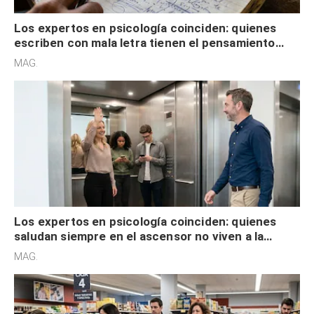
Los expertos en psicología coinciden: quienes
escriben con mala letra tienen el pensamiento
acelerado y no lo hacen por desinterés
MAG.
Los expertos en psicología coinciden: quienes
saludan siempre en el ascensor no viven a la
defensiva y tienen apertura social
MAG.