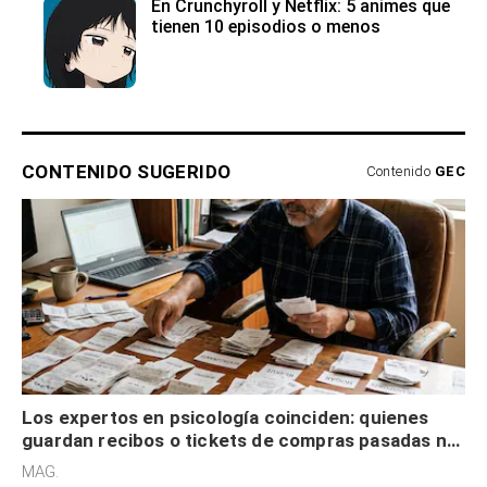
En Crunchyroll y Netflix: 5 animes que
tienen 10 episodios o menos
CONTENIDO SUGERIDO
Contenido
GEC
Los expertos en psicología coinciden: quienes
guardan recibos o tickets de compras pasadas no
son acumuladores, sino que tienen necesidad de
MAG.
control