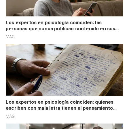
Los expertos en psicología coinciden: las
personas que nunca publican contenido en sus
redes sociales no pretenden buscar validación
MAG.
externa
Los expertos en psicología coinciden: quienes
escriben con mala letra tienen el pensamiento
acelerado y no lo hacen por desinterés
MAG.