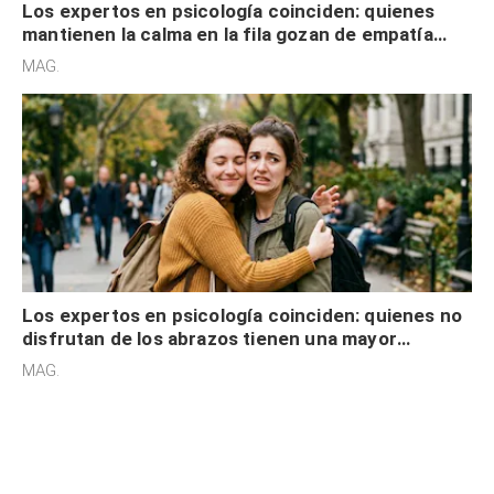
Los expertos en psicología coinciden: quienes
mantienen la calma en la fila gozan de empatía
cognitiva, gratitud y no solo tienen autocontrol
MAG.
Los expertos en psicología coinciden: quienes no
disfrutan de los abrazos tienen una mayor
sensibilidad a los estímulos físicos y no es por
MAG.
desinterés