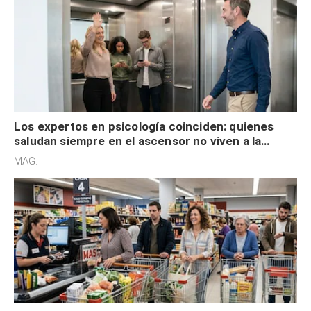
Los expertos en psicología coinciden: quienes
saludan siempre en el ascensor no viven a la
defensiva y tienen apertura social
MAG.