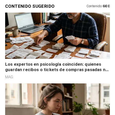
CONTENIDO SUGERIDO
Contenido
GEC
Los expertos en psicología coinciden: quienes
guardan recibos o tickets de compras pasadas no
son acumuladores, sino que tienen necesidad de
MAG.
control