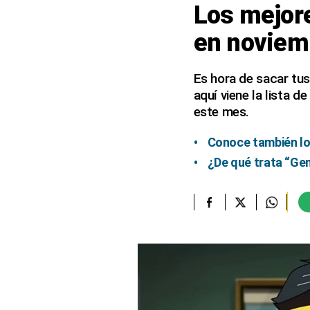
Los mejor
elcomercio.pe
en noviem
Términos
Y
Condiciones
Es hora de sacar tus
De
aquí viene la lista 
Uso
este mes.
Oficinas
Concesionarias
Conoce también lo
Principios
¿De qué trata “Gen
Rectores
Buenas
Prácticas
Políticas
De
Privacidad
Política
Integrada
De
Gestión