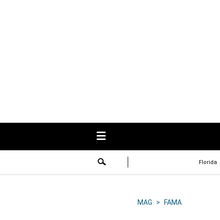
USA
Respuestas
Fama
Historias
Data
Videos
Recetas
Florida
Virales
Lo último
MAG
>
FAMA
Volver a El Comercio