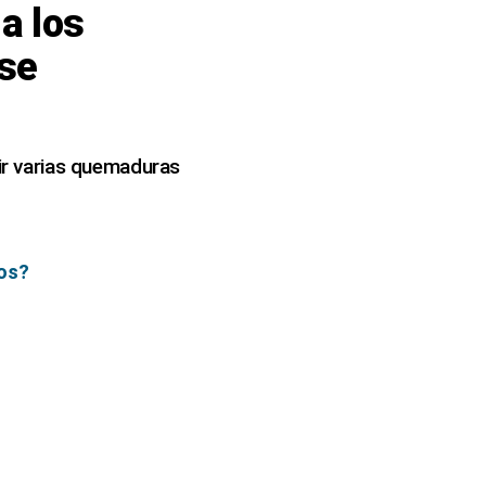
 a los
 se
rir varias quemaduras
ños?