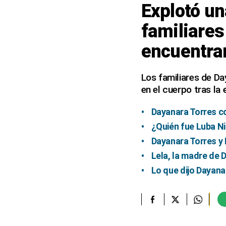
Explotó un
elcomercio.pe
familiares
Términos
encuentra
Y
Condiciones
De
Uso
Los familiares de Da
en el cuerpo tras la 
Oficinas
Concesionarias
Dayanara Torres co
Principios
Rectores
¿Quién fue Luba Ni
Buenas
Dayanara Torres y
Prácticas
Lela, la madre de 
Políticas
Lo que dijo Dayana
De
Privacidad
Política
Integrada
De
Gestión