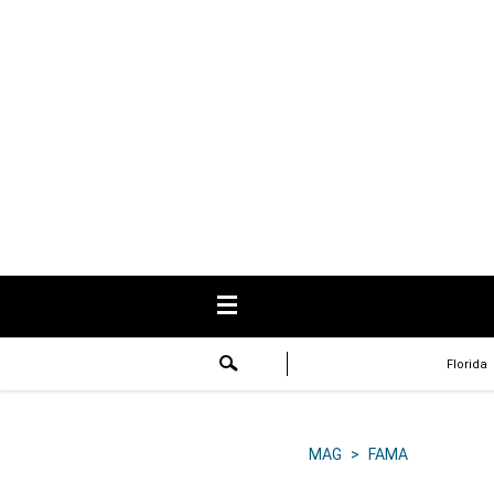
USA
Respuestas
Fama
Historias
Data
Videos
Recetas
Florida
Virales
Lo último
MAG
>
FAMA
Volver a El Comercio