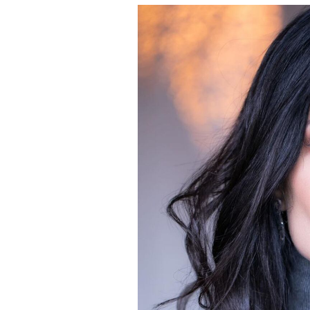
Derechos
Arco
Política
De
Cookies