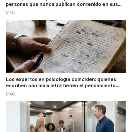
personas que nunca publican contenido en sus
redes sociales no pretenden buscar validación
MAG.
externa
Los expertos en psicología coinciden: quienes
escriben con mala letra tienen el pensamiento
acelerado y no lo hacen por desinterés
MAG.