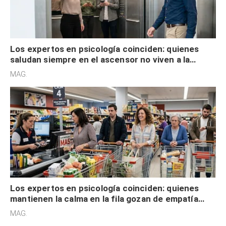
Los expertos en psicología coinciden: quienes
saludan siempre en el ascensor no viven a la
defensiva y tienen apertura social
MAG.
Los expertos en psicología coinciden: quienes
mantienen la calma en la fila gozan de empatía
cognitiva, gratitud y no solo tienen autocontrol
MAG.