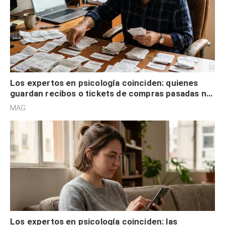
Los expertos en psicología coinciden: quienes
guardan recibos o tickets de compras pasadas no
son acumuladores, sino que tienen necesidad de
MAG.
control
Los expertos en psicología coinciden: las