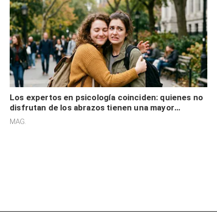
Los expertos en psicología coinciden: quienes no
disfrutan de los abrazos tienen una mayor
sensibilidad a los estímulos físicos y no es por
MAG.
desinterés