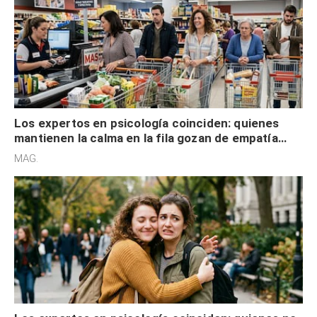
Los expertos en psicología coinciden: quienes
mantienen la calma en la fila gozan de empatía
cognitiva, gratitud y no solo tienen autocontrol
MAG.