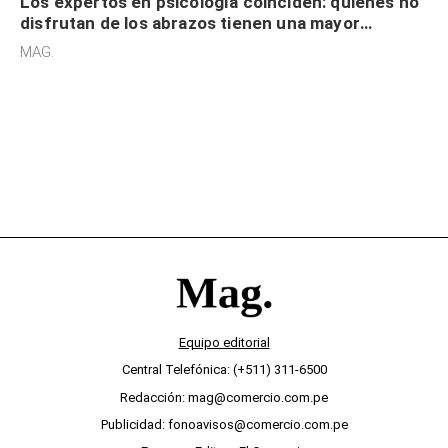
Los expertos en psicología coinciden: quienes no
disfrutan de los abrazos tienen una mayor
sensibilidad a los estímulos físicos y no es por
MAG.
desinterés
Equipo editorial
Central Telefónica: (+511) 311-6500
Redacción: mag@comercio.com.pe
Publicidad: fonoavisos@comercio.com.pe