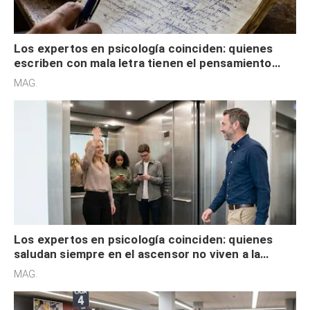
Los expertos en psicología coinciden: quienes
escriben con mala letra tienen el pensamiento
acelerado y no lo hacen por desinterés
MAG.
Los expertos en psicología coinciden: quienes
saludan siempre en el ascensor no viven a la
defensiva y tienen apertura social
MAG.