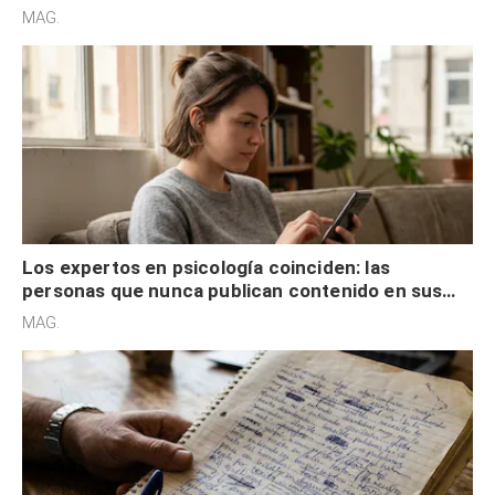
son acumuladores, sino que tienen necesidad de
MAG.
control
Los expertos en psicología coinciden: las
personas que nunca publican contenido en sus
redes sociales no pretenden buscar validación
MAG.
externa