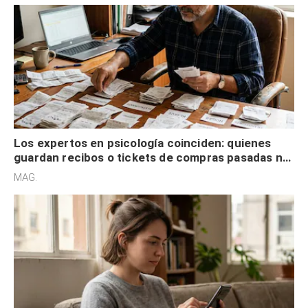
Los expertos en psicología coinciden: quienes
guardan recibos o tickets de compras pasadas no
son acumuladores, sino que tienen necesidad de
MAG.
control