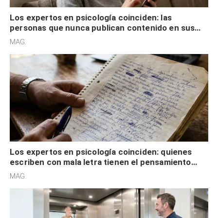
Los expertos en psicología coinciden: las
personas que nunca publican contenido en sus
redes sociales no pretenden buscar validación
MAG.
externa
Los expertos en psicología coinciden: quienes
escriben con mala letra tienen el pensamiento
acelerado y no lo hacen por desinterés
MAG.