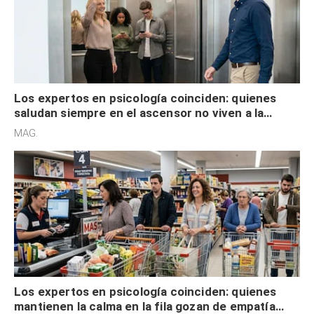
Los expertos en psicología coinciden: quienes
saludan siempre en el ascensor no viven a la
defensiva y tienen apertura social
MAG.
Los expertos en psicología coinciden: quienes
mantienen la calma en la fila gozan de empatía