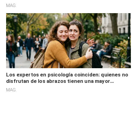
cognitiva, gratitud y no solo tienen autocontrol
MAG.
Los expertos en psicología coinciden: quienes no
disfrutan de los abrazos tienen una mayor
sensibilidad a los estímulos físicos y no es por
MAG.
desinterés