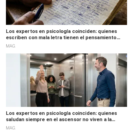
Los expertos en psicología coinciden: quienes
escriben con mala letra tienen el pensamiento
acelerado y no lo hacen por desinterés
MAG.
Los expertos en psicología coinciden: quienes
saludan siempre en el ascensor no viven a la
defensiva y tienen apertura social
MAG.