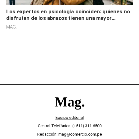
Los expertos en psicología coinciden: quienes no
disfrutan de los abrazos tienen una mayor
sensibilidad a los estímulos físicos y no es por
MAG.
desinterés
Equipo editorial
Central Telefónica: (+511) 311-6500
Redacción: mag@comercio.com.pe