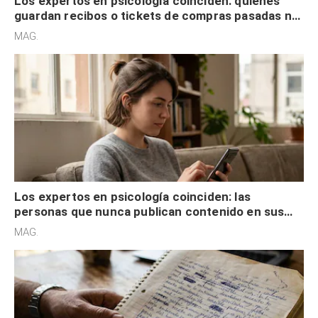
Los expertos en psicología coinciden: quienes
guardan recibos o tickets de compras pasadas no
son acumuladores, sino que tienen necesidad de
MAG.
control
Los expertos en psicología coinciden: las
personas que nunca publican contenido en sus
redes sociales no pretenden buscar validación
MAG.
externa