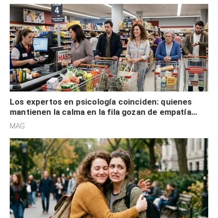
Los expertos en psicología coinciden: quienes
mantienen la calma en la fila gozan de empatía
cognitiva, gratitud y no solo tienen autocontrol
MAG.