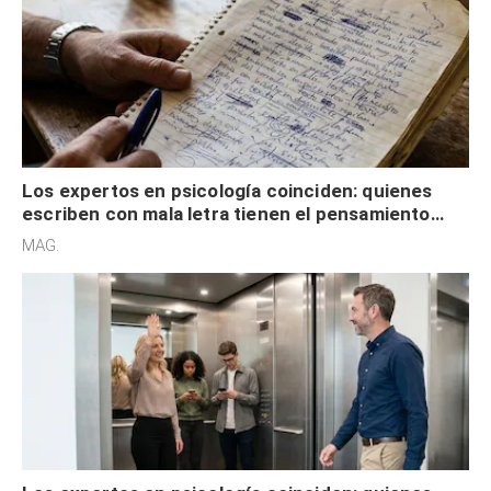
Los expertos en psicología coinciden: quienes
escriben con mala letra tienen el pensamiento
acelerado y no lo hacen por desinterés
MAG.