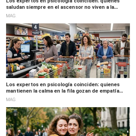
Los expertos en psicología coinciden: quienes
saludan siempre en el ascensor no viven a la
defensiva y tienen apertura social
MAG.
Los expertos en psicología coinciden: quienes
mantienen la calma en la fila gozan de empatía
cognitiva, gratitud y no solo tienen autocontrol
MAG.