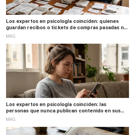
Los expertos en psicología coinciden: quienes
guardan recibos o tickets de compras pasadas no
son acumuladores, sino que tienen necesidad de
MAG.
control
Los expertos en psicología coinciden: las
personas que nunca publican contenido en sus
redes sociales no pretenden buscar validación
MAG.
externa