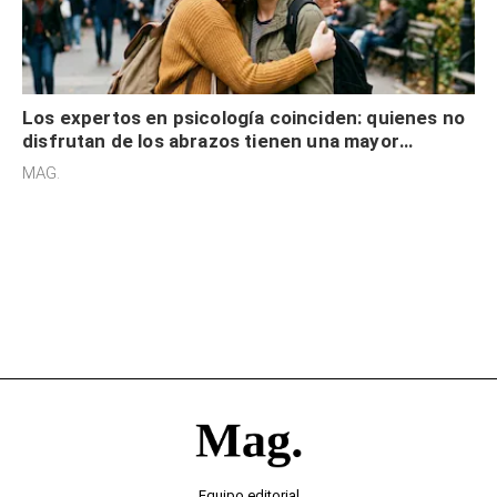
Los expertos en psicología coinciden: quienes no
disfrutan de los abrazos tienen una mayor
sensibilidad a los estímulos físicos y no es por
MAG.
desinterés
Equipo editorial