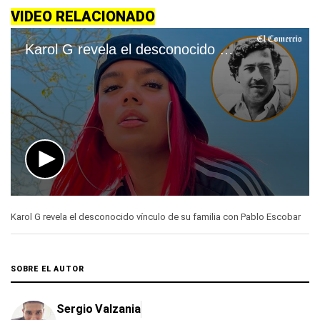
VIDEO RELACIONADO
Karol G revela el desconocido vínculo de su familia con Pablo Escobar
0
seconds
Karol G revela el desconocido vínculo de su familia con Pablo Escobar
of
1
minute,
24
seconds
SOBRE EL AUTOR
Sergio Valzania