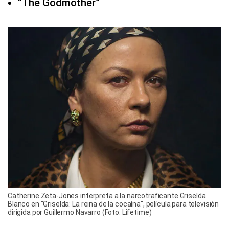
“The Godmother”
Catherine Zeta-Jones interpreta a la narcotraficante Griselda
Blanco en "Griselda: La reina de la cocaína", película para televisión
dirigida por Guillermo Navarro (Foto: Lifetime)