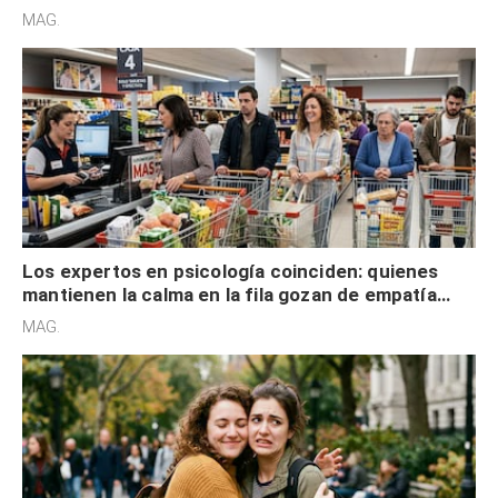
defensiva y tienen apertura social
MAG.
Los expertos en psicología coinciden: quienes
mantienen la calma en la fila gozan de empatía
cognitiva, gratitud y no solo tienen autocontrol
MAG.