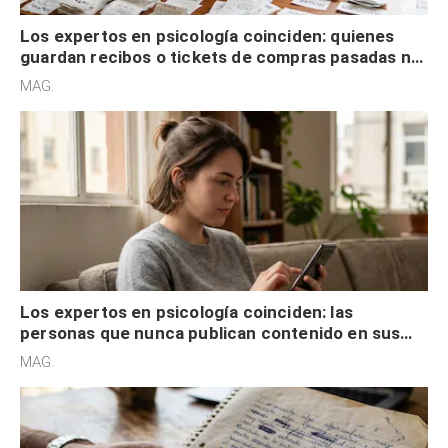
Los expertos en psicología coinciden: quienes
guardan recibos o tickets de compras pasadas no
son acumuladores, sino que tienen necesidad de
MAG.
control
Los expertos en psicología coinciden: las
personas que nunca publican contenido en sus
redes sociales no pretenden buscar validación
MAG.
externa