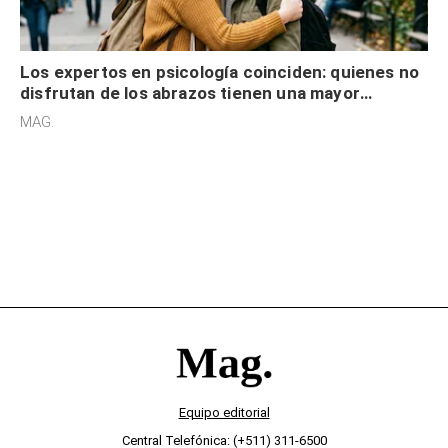
Los expertos en psicología coinciden: quienes no
disfrutan de los abrazos tienen una mayor
sensibilidad a los estímulos físicos y no es por
MAG.
desinterés
Equipo editorial
Central Telefónica: (+511) 311-6500