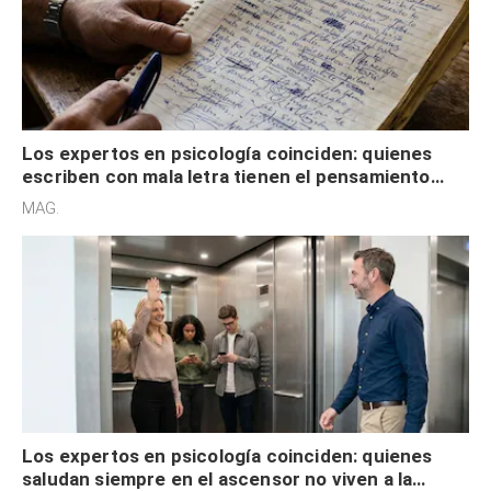
Los expertos en psicología coinciden: quienes
escriben con mala letra tienen el pensamiento
acelerado y no lo hacen por desinterés
MAG.
Los expertos en psicología coinciden: quienes
saludan siempre en el ascensor no viven a la