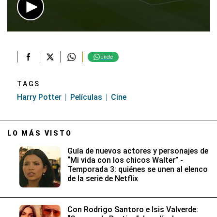
0
seconds
of
23
Únete
seconds
TAGS
Harry Potter
Películas
Cine
LO MÁS VISTO
Guía de nuevos actores y personajes de
“Mi vida con los chicos Walter” -
Temporada 3: quiénes se unen al elenco
de la serie de Netflix
Con Rodrigo Santoro e Isis Valverde: