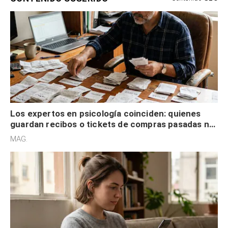
Los expertos en psicología coinciden: quienes
guardan recibos o tickets de compras pasadas no
son acumuladores, sino que tienen necesidad de
MAG.
control