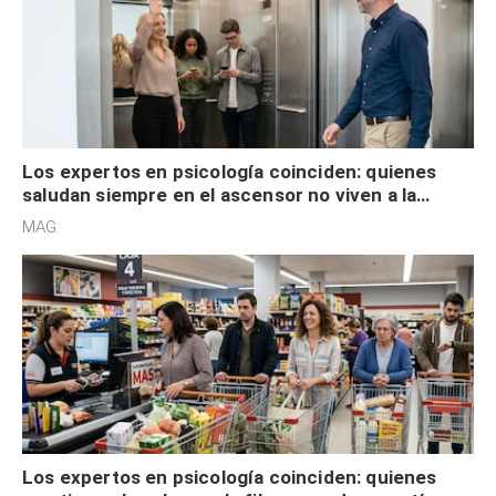
Los expertos en psicología coinciden: quienes
saludan siempre en el ascensor no viven a la
defensiva y tienen apertura social
MAG.
Los expertos en psicología coinciden: quienes