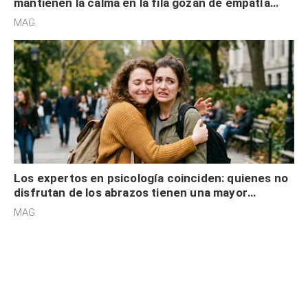
mantienen la calma en la fila gozan de empatía
cognitiva, gratitud y no solo tienen autocontrol
MAG.
Los expertos en psicología coinciden: quienes no
disfrutan de los abrazos tienen una mayor
sensibilidad a los estímulos físicos y no es por
MAG.
desinterés