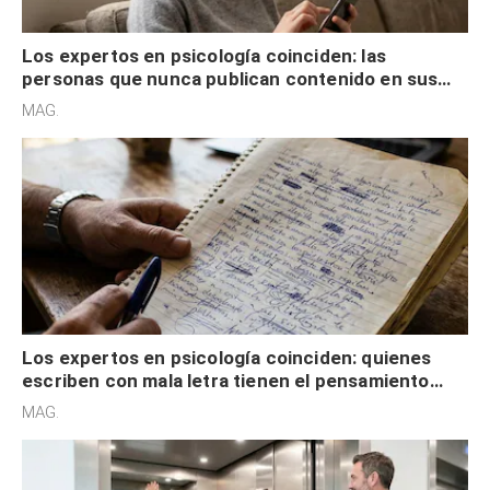
Los expertos en psicología coinciden: las
personas que nunca publican contenido en sus
redes sociales no pretenden buscar validación
MAG.
externa
Los expertos en psicología coinciden: quienes
escriben con mala letra tienen el pensamiento
acelerado y no lo hacen por desinterés
MAG.