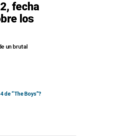
2, fecha
obre los
e un brutal
 4 de “The Boys”?