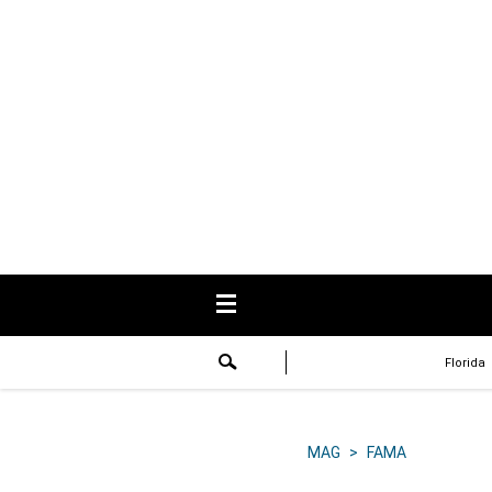
USA
Respuestas
Fama
Historias
Data
Videos
Recetas
Florida
Virales
Lo último
MAG
>
FAMA
Volver a El Comercio