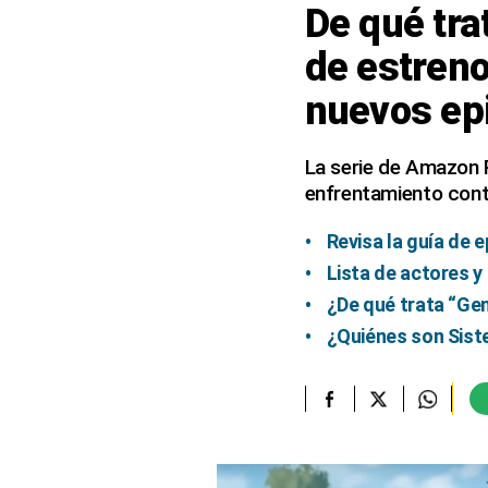
De qué tra
elcomercio.pe
de estreno
Términos
nuevos ep
Y
Condiciones
De
Uso
La serie de Amazon P
enfrentamiento cont
Oficinas
Concesionarias
Revisa la guía de 
Principios
Rectores
Lista de actores y
Buenas
¿De qué trata “Gen
Prácticas
¿Quiénes son Siste
Políticas
De
Privacidad
Política
Integrada
De
Gestión