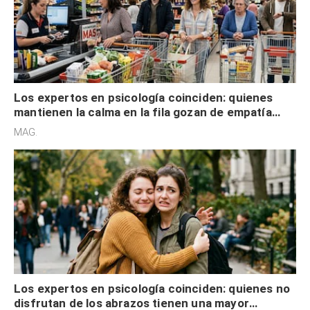
Los expertos en psicología coinciden: quienes
mantienen la calma en la fila gozan de empatía
cognitiva, gratitud y no solo tienen autocontrol
MAG.
Los expertos en psicología coinciden: quienes no
disfrutan de los abrazos tienen una mayor