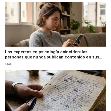
Los expertos en psicología coinciden: las
personas que nunca publican contenido en sus
redes sociales no pretenden buscar validación
MAG.
externa