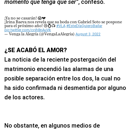
momento que tenga que ser”
, confesó.
¡Ya no se casarán! 😱💔
¡Irina Baeva nos revela que su boda con Gabriel Soto se pospone
para el próximo año! 😢💍📺
#VLA
#EsteDíaQuieroBailar
pic.twitter.com/ccjh8nAuVk
— Venga la Alegría (@VengaLaAlegria)
August 3, 2022
¿SE ACABÓ EL AMOR?
La noticia de la reciente postergación del
matrimonio encendió las alarmas de una
posible separación entre los dos, la cual no
ha sido confirmada ni desmentida por alguno
de los actores.
No obstante, en algunos medios de