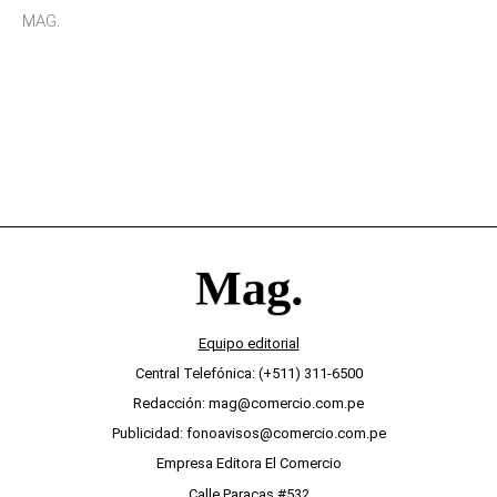
sensibilidad a los estímulos físicos y no es por
MAG.
desinterés
Equipo editorial
Central Telefónica: (+511) 311-6500
Redacción: mag@comercio.com.pe
Publicidad: fonoavisos@comercio.com.pe
Empresa Editora El Comercio
Calle Paracas #532