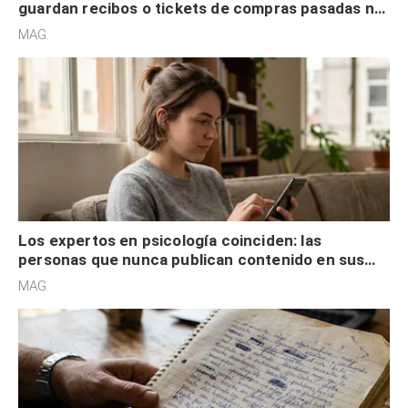
guardan recibos o tickets de compras pasadas no
son acumuladores, sino que tienen necesidad de
MAG.
control
Los expertos en psicología coinciden: las
personas que nunca publican contenido en sus
redes sociales no pretenden buscar validación
MAG.
externa