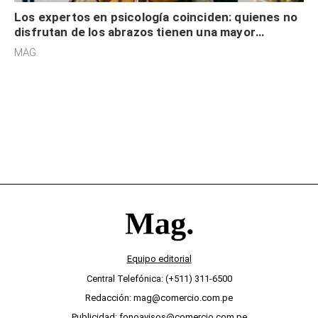
Los expertos en psicología coinciden: quienes no
disfrutan de los abrazos tienen una mayor
sensibilidad a los estímulos físicos y no es por
MAG.
desinterés
Equipo editorial
Central Telefónica: (+511) 311-6500
Redacción: mag@comercio.com.pe
Publicidad: fonoavisos@comercio.com.pe