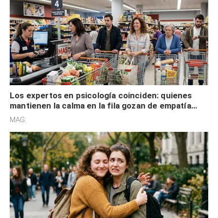
Los expertos en psicología coinciden: quienes
mantienen la calma en la fila gozan de empatía
cognitiva, gratitud y no solo tienen autocontrol
MAG.