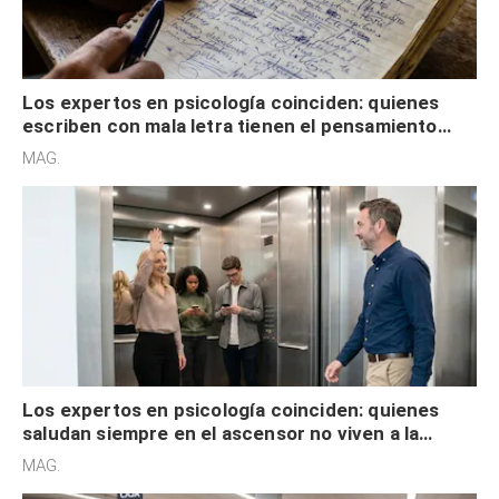
Los expertos en psicología coinciden: quienes
escriben con mala letra tienen el pensamiento
acelerado y no lo hacen por desinterés
MAG.
Los expertos en psicología coinciden: quienes
saludan siempre en el ascensor no viven a la
defensiva y tienen apertura social
MAG.