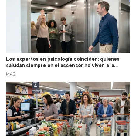
Los expertos en psicología coinciden: quienes
saludan siempre en el ascensor no viven a la
defensiva y tienen apertura social
MAG.