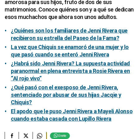
amorosa para sus hijos, fruto de dos de sus
matrimonios. Conoce quiénes son y a qué se dedican
esos muchachos que ahora son unos adultos.
¿Quiénes son los familiares de Jenni Rivera que
recibieron su estrella del Paseo de la Fama?
La vez que Chiquis se enamoró de una mujer y lo
que pasó cuando se enteró Jenni Rivera
¿Habrá sido Jenni Rivera? La supuesta actividad
paranormal en plena entrevista a Rosie Rivera en
“Al rojo vivo”
¿Qué pasó con el exesposo de Jenni Rivera,
sentenciado por abusar de sus hijas Jacqie y
Chiquis?
El apodo que le puso Jenni Rivera a Mayeli Alonso
cuando estaba casada con Lupillo Rivera
Únete