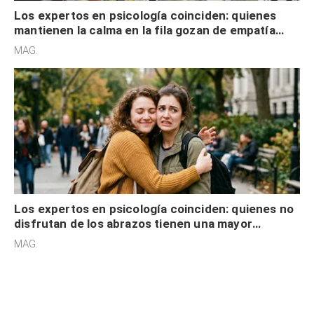
Los expertos en psicología coinciden: quienes
mantienen la calma en la fila gozan de empatía
cognitiva, gratitud y no solo tienen autocontrol
MAG.
Los expertos en psicología coinciden: quienes no
disfrutan de los abrazos tienen una mayor
sensibilidad a los estímulos físicos y no es por
MAG.
desinterés