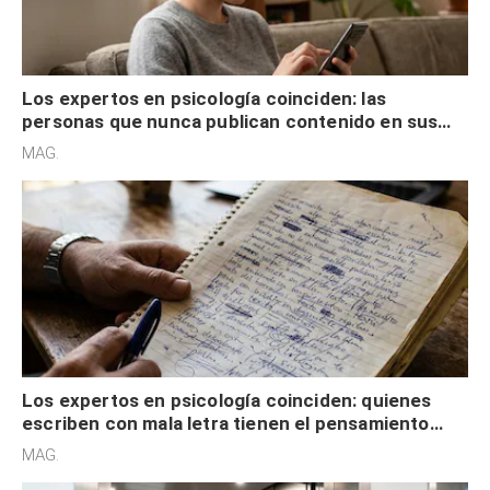
Los expertos en psicología coinciden: las
personas que nunca publican contenido en sus
redes sociales no pretenden buscar validación
MAG.
externa
Los expertos en psicología coinciden: quienes
escriben con mala letra tienen el pensamiento
acelerado y no lo hacen por desinterés
MAG.