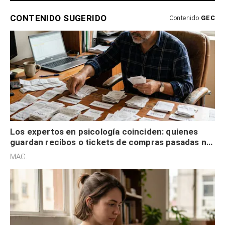
CONTENIDO SUGERIDO
Contenido
GEC
Los expertos en psicología coinciden: quienes
guardan recibos o tickets de compras pasadas no
son acumuladores, sino que tienen necesidad de
MAG.
control