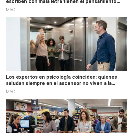
escriben con mala letra tienen el pensamiento
acelerado y no lo hacen por desinterés
MAG.
Los expertos en psicología coinciden: quienes
saludan siempre en el ascensor no viven a la
defensiva y tienen apertura social
MAG.