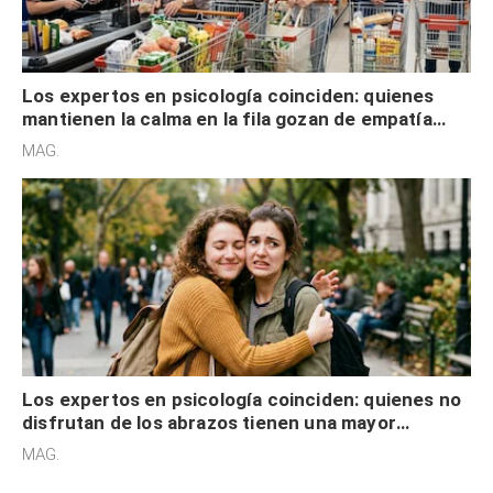
Los expertos en psicología coinciden: quienes
mantienen la calma en la fila gozan de empatía
cognitiva, gratitud y no solo tienen autocontrol
MAG.
Los expertos en psicología coinciden: quienes no
disfrutan de los abrazos tienen una mayor
sensibilidad a los estímulos físicos y no es por
MAG.
desinterés