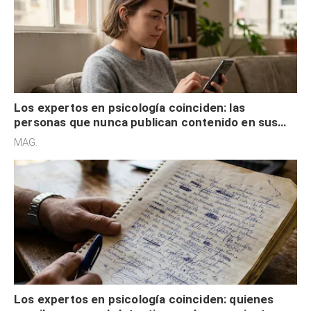
Los expertos en psicología coinciden: las
personas que nunca publican contenido en sus
redes sociales no pretenden buscar validación
MAG.
externa
Los expertos en psicología coinciden: quienes