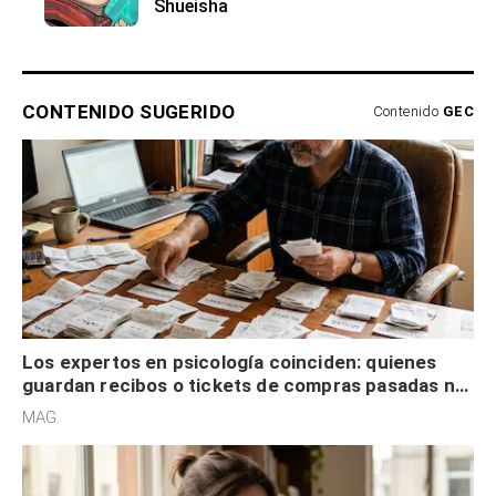
Shueisha
CONTENIDO SUGERIDO
Contenido
GEC
Los expertos en psicología coinciden: quienes
guardan recibos o tickets de compras pasadas no
son acumuladores, sino que tienen necesidad de
MAG.
control