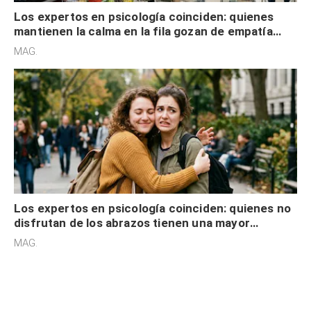
Los expertos en psicología coinciden: quienes
mantienen la calma en la fila gozan de empatía
cognitiva, gratitud y no solo tienen autocontrol
MAG.
Los expertos en psicología coinciden: quienes no
disfrutan de los abrazos tienen una mayor
sensibilidad a los estímulos físicos y no es por
MAG.
desinterés