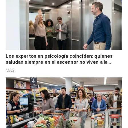
Los expertos en psicología coinciden: quienes
saludan siempre en el ascensor no viven a la
defensiva y tienen apertura social
MAG.