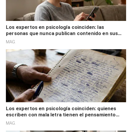
Los expertos en psicología coinciden: las
personas que nunca publican contenido en sus
redes sociales no pretenden buscar validación
MAG.
externa
Los expertos en psicología coinciden: quienes
escriben con mala letra tienen el pensamiento
acelerado y no lo hacen por desinterés
MAG.