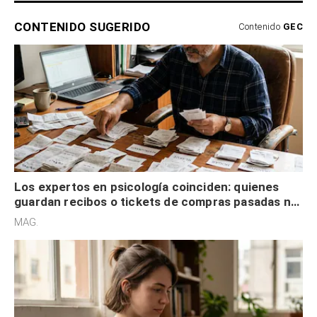
CONTENIDO SUGERIDO
Contenido
GEC
Los expertos en psicología coinciden: quienes
guardan recibos o tickets de compras pasadas no
son acumuladores, sino que tienen necesidad de
MAG.
control