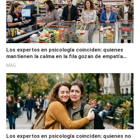
Los expertos en psicología coinciden: quienes
mantienen la calma en la fila gozan de empatía
cognitiva, gratitud y no solo tienen autocontrol
MAG.
Los expertos en psicología coinciden: quienes no