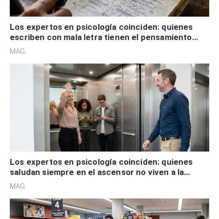
Los expertos en psicología coinciden: quienes
escriben con mala letra tienen el pensamiento
acelerado y no lo hacen por desinterés
MAG.
Los expertos en psicología coinciden: quienes
saludan siempre en el ascensor no viven a la
defensiva y tienen apertura social
MAG.