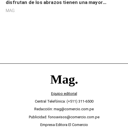
disfrutan de los abrazos tienen una mayor
sensibilidad a los estímulos físicos y no es por
MAG.
desinterés
Equipo editorial
Central Telefónica: (+511) 311-6500
Redacción: mag@comercio.com.pe
Publicidad: fonoavisos@comercio.com.pe
Empresa Editora El Comercio