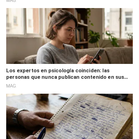
MAG.
control
Los expertos en psicología coinciden: las
personas que nunca publican contenido en sus
redes sociales no pretenden buscar validación
MAG.
externa