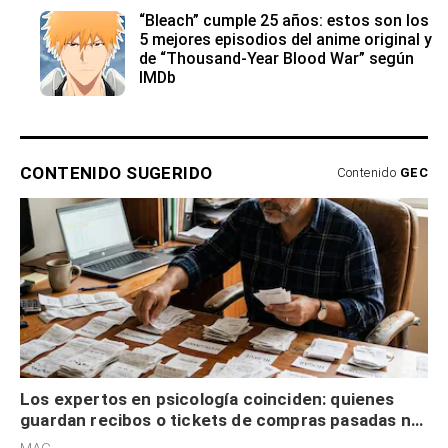
“Bleach” cumple 25 años: estos son los
5 mejores episodios del anime original y
de “Thousand-Year Blood War” según
IMDb
CONTENIDO SUGERIDO
Contenido
GEC
Los expertos en psicología coinciden: quienes
guardan recibos o tickets de compras pasadas no
son acumuladores, sino que tienen necesidad de