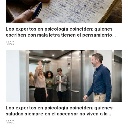
Los expertos en psicología coinciden: quienes
escriben con mala letra tienen el pensamiento
acelerado y no lo hacen por desinterés
MAG.
Los expertos en psicología coinciden: quienes
saludan siempre en el ascensor no viven a la
defensiva y tienen apertura social
MAG.