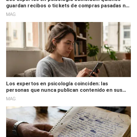
guardan recibos o tickets de compras pasadas no
son acumuladores, sino que tienen necesidad de
MAG.
control
Los expertos en psicología coinciden: las
personas que nunca publican contenido en sus
redes sociales no pretenden buscar validación
MAG.
externa