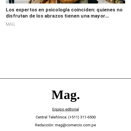
Los expertos en psicología coinciden: quienes no
disfrutan de los abrazos tienen una mayor
sensibilidad a los estímulos físicos y no es por
MAG.
desinterés
Equipo editorial
Central Telefónica: (+511) 311-6500
Redacción: mag@comercio.com.pe