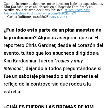
Cuando la gente de deportes no se lleva con la de los espectáculos.
Kim Kardashian es abucheada en el Roast de Tom Brady en
Netflix. No la dejaron decir sus “chistes”.
#TomBradyRoast
||
#kimkardashian
#Lol
pic.twitter.com/SoRZEone7f
— Carlos Quiñones (@sabio28)
May 6, 2024
¿Fue todo esto parte de un plan maestro de
la producción?
Algunos aseguran que sí. El
reportero Chris Gardner, desde el corazón del
evento, tuiteó que los abucheos dirigidos a
Kim Kardashian fueron “
reales y muy
intensos
”, dejando a todos preguntándose si
fue un sabotaje planeado o simplemente el
reflejo de la controversia que rodea a la
estrella.
¿CUÁLES FUERON LAS BROMAS DE KIM