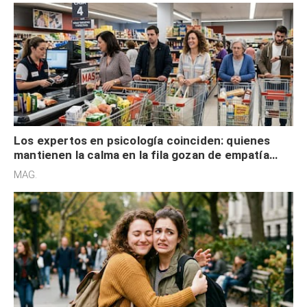
Los expertos en psicología coinciden: quienes
mantienen la calma en la fila gozan de empatía
cognitiva, gratitud y no solo tienen autocontrol
MAG.