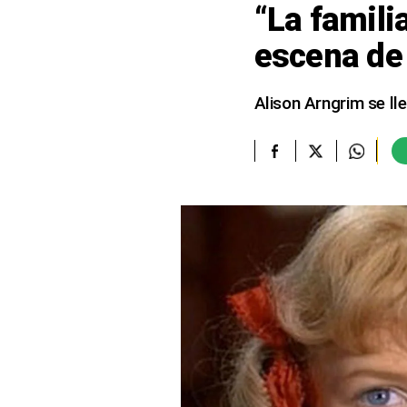
“La familia
elcomercio.pe
escena de 
Términos
Y
Condiciones
Alison Arngrim se lle
De
Uso
Oficinas
Concesionarias
Principios
Rectores
Buenas
Prácticas
Políticas
De
Privacidad
Política
Integrada
De
Gestión