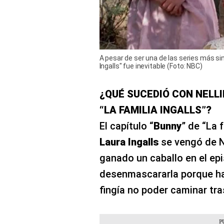
A pesar de ser una de las series más sin
Ingalls" fue inevitable (Foto: NBC)
¿QUÉ SUCEDIÓ CON NELLI
“LA FAMILIA INGALLS”?
El capítulo “
Bunny
” de “La 
Laura Ingalls
se vengó de Ne
ganado un caballo en el epi
desenmascararla porque hab
fingía no poder caminar tra