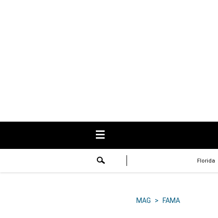
USA
Respuestas
Fama
Historias
Data
Videos
Recetas
Florida
Virales
Lo último
MAG
>
FAMA
Volver a El Comercio