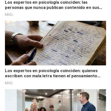
Los expertos en psicología coinciden: las
personas que nunca publican contenido en sus
redes sociales no pretenden buscar validación
MAG.
externa
Los expertos en psicología coinciden: quienes
escriben con mala letra tienen el pensamiento
acelerado y no lo hacen por desinterés
MAG.