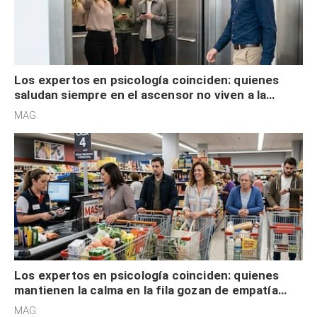
Los expertos en psicología coinciden: quienes
saludan siempre en el ascensor no viven a la
defensiva y tienen apertura social
MAG.
Los expertos en psicología coinciden: quienes
mantienen la calma en la fila gozan de empatía
cognitiva, gratitud y no solo tienen autocontrol
MAG.