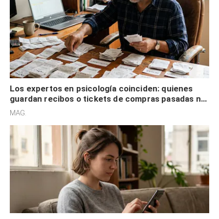
Los expertos en psicología coinciden: quienes
guardan recibos o tickets de compras pasadas no
son acumuladores, sino que tienen necesidad de
MAG.
control