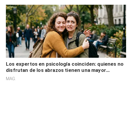
Los expertos en psicología coinciden: quienes no
disfrutan de los abrazos tienen una mayor
sensibilidad a los estímulos físicos y no es por
MAG.
desinterés