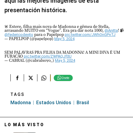
aquí las mejores imágenes de esta
presentación histórica.
🚨 Estere, filha mais nova de Madonna e gêmea de Stella,
arrasando MUITO em “Vogue”. Era pra dar nota 1000,
! 📹
@Anitta
para o Papelpop
@federicodevito
pic.twitter.com/JWhOnGPnTJ
— PAPELPOP (@papelpop)
May 5, 2024
SEM PALAVRAS PRA FILHA DA MADONNA! A MINI DIVA É UM
FURACÃO
pic.twitter.com/Z9rPAQJf0U
— CABRAL (@cabralsoyo_)
May 5, 2024
Únete
TAGS
Madonna
Estados Unidos
Brasil
LO MÁS VISTO