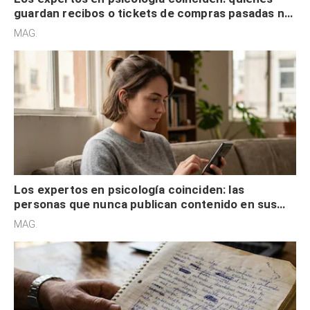
guardan recibos o tickets de compras pasadas no
son acumuladores, sino que tienen necesidad de
MAG.
control
Los expertos en psicología coinciden: las
personas que nunca publican contenido en sus
redes sociales no pretenden buscar validación
MAG.
externa