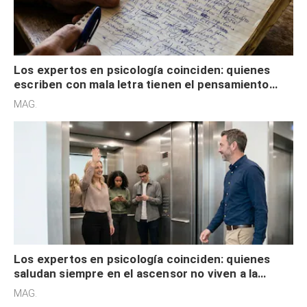
Los expertos en psicología coinciden: quienes
escriben con mala letra tienen el pensamiento
acelerado y no lo hacen por desinterés
MAG.
Los expertos en psicología coinciden: quienes
saludan siempre en el ascensor no viven a la
defensiva y tienen apertura social
MAG.