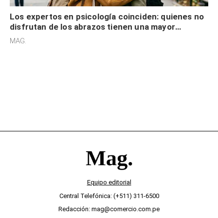
Los expertos en psicología coinciden: quienes no
disfrutan de los abrazos tienen una mayor
sensibilidad a los estímulos físicos y no es por
MAG.
desinterés
Equipo editorial
Central Telefónica: (+511) 311-6500
Redacción: mag@comercio.com.pe