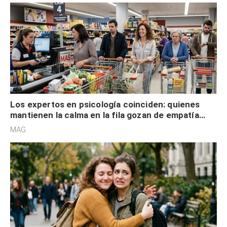
Los expertos en psicología coinciden: quienes
mantienen la calma en la fila gozan de empatía
cognitiva, gratitud y no solo tienen autocontrol
MAG.