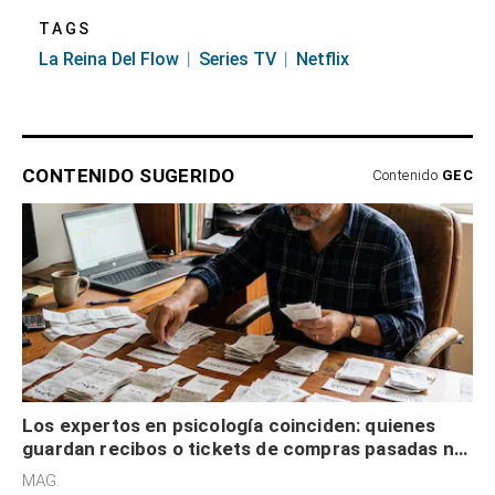
TAGS
La Reina Del Flow
Series TV
Netflix
CONTENIDO SUGERIDO
Contenido
GEC
Los expertos en psicología coinciden: quienes
guardan recibos o tickets de compras pasadas no
son acumuladores, sino que tienen necesidad de
MAG.
control