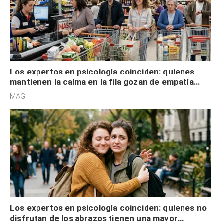
Los expertos en psicología coinciden: quienes
mantienen la calma en la fila gozan de empatía
cognitiva, gratitud y no solo tienen autocontrol
MAG.
Los expertos en psicología coinciden: quienes no
disfrutan de los abrazos tienen una mayor