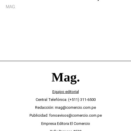
sensibilidad a los estímulos físicos y no es por
MAG.
desinterés
Equipo editorial
Central Telefónica: (+511) 311-6500
Redacción: mag@comercio.com.pe
Publicidad: fonoavisos@comercio.com.pe
Empresa Editora El Comercio