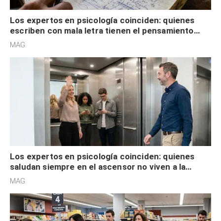
Los expertos en psicología coinciden: quienes
escriben con mala letra tienen el pensamiento
acelerado y no lo hacen por desinterés
MAG.
Los expertos en psicología coinciden: quienes
saludan siempre en el ascensor no viven a la
defensiva y tienen apertura social
MAG.