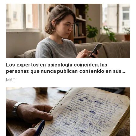
Los expertos en psicología coinciden: las
personas que nunca publican contenido en sus
redes sociales no pretenden buscar validación
MAG.
externa