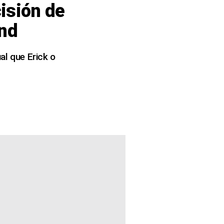
cisión de
und
al que Erick o