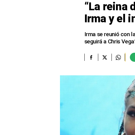
“La reina d
elcomercio.pe
Irma y el 
Términos
Y
Condiciones
Irma se reunió con la
De
seguirá a Chris Vega
Uso
Oficinas
Concesionarias
Principios
Rectores
Buenas
Prácticas
Políticas
De
Privacidad
Política
Integrada
De
Gestión