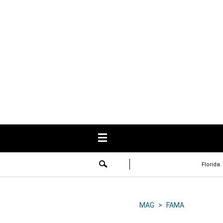
USA
Respuestas
Fama
Historias
Data
Videos
Recetas
Florida
Virales
Lo último
MAG
>
FAMA
Volver a El Comercio