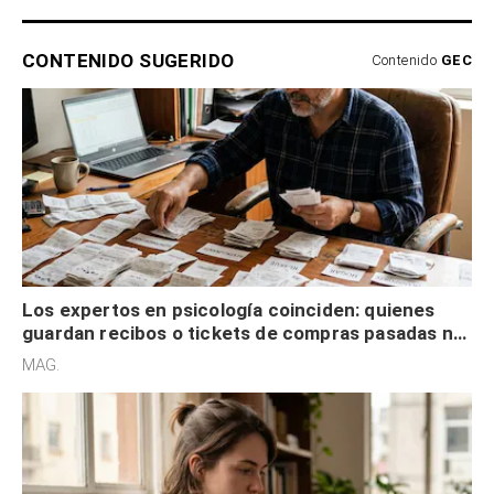
CONTENIDO SUGERIDO
Contenido
GEC
Los expertos en psicología coinciden: quienes
guardan recibos o tickets de compras pasadas no
son acumuladores, sino que tienen necesidad de
MAG.
control