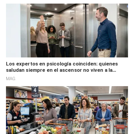
Los expertos en psicología coinciden: quienes
saludan siempre en el ascensor no viven a la
defensiva y tienen apertura social
MAG.