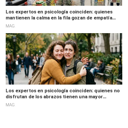
Los expertos en psicología coinciden: quienes
mantienen la calma en la fila gozan de empatía
cognitiva, gratitud y no solo tienen autocontrol
MAG.
Los expertos en psicología coinciden: quienes no
disfrutan de los abrazos tienen una mayor
sensibilidad a los estímulos físicos y no es por
MAG.
desinterés