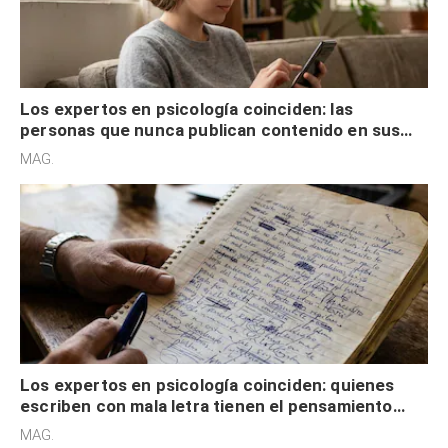
Los expertos en psicología coinciden: las
personas que nunca publican contenido en sus
redes sociales no pretenden buscar validación
MAG.
externa
Los expertos en psicología coinciden: quienes
escriben con mala letra tienen el pensamiento
acelerado y no lo hacen por desinterés
MAG.