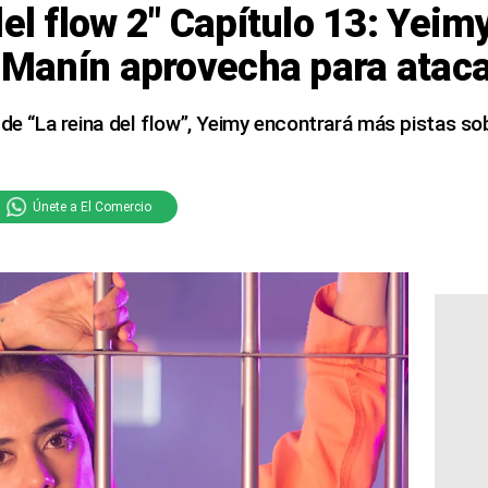
del flow 2″ Capítulo 13: Yeim
y Manín aprovecha para atac
 de “La reina del flow”, Yeimy encontrará más pistas s
Únete a El Comercio