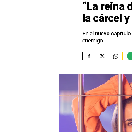
“La reina 
elcomercio.pe
la cárcel 
Términos
Y
Condiciones
En el nuevo capítulo
De
enemigo.
Uso
Oficinas
Concesionarias
Principios
Rectores
Buenas
Prácticas
Políticas
De
Privacidad
Política
Integrada
De
Gestión