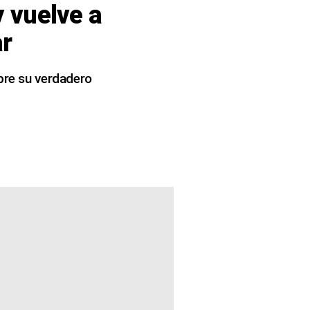
y vuelve a
ar
obre su verdadero