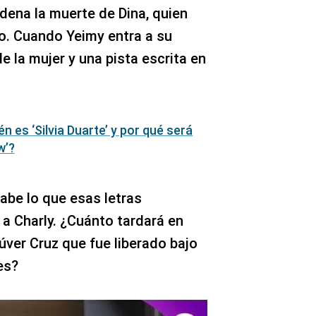
ena la muerte de Dina, quien
to. Cuando Yeimy entra a su
e la mujer y una pista escrita en
én es ‘Silvia Duarte’ y por qué será
w’?
sabe lo que esas letras
 a Charly. ¿Cuánto tardará en
úver Cruz que fue liberado bajo
es?