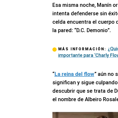
Esa misma noche, Manín ord
intenta defenderse sin éxi
celda encuentra el cuerpo d
la pared: “D.C. Demonio”.
¿Qui
MÁS INFORMACIÓN:
importante para ‘Charly Flo
“
La reina del flow
” aún no 
significan y sigue culpando
descubrir que se trata de D
el nombre de Albeiro Rosal