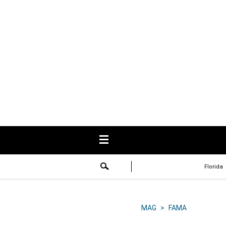
USA
Respuestas
Fama
Historias
Data
Videos
Recetas
Florida
Virales
Lo último
MAG
>
FAMA
Volver a El Comercio