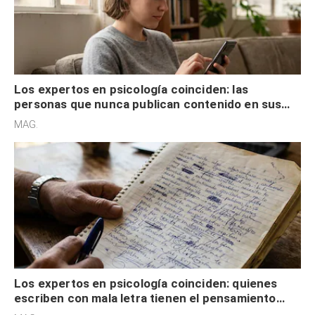
Los expertos en psicología coinciden: las
personas que nunca publican contenido en sus
redes sociales no pretenden buscar validación
MAG.
externa
Los expertos en psicología coinciden: quienes
escriben con mala letra tienen el pensamiento
acelerado y no lo hacen por desinterés