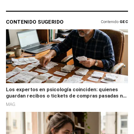
CONTENIDO SUGERIDO
Contenido
GEC
Los expertos en psicología coinciden: quienes
guardan recibos o tickets de compras pasadas no
son acumuladores, sino que tienen necesidad de
MAG.
control