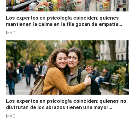
Los expertos en psicología coinciden: quienes
mantienen la calma en la fila gozan de empatía
cognitiva, gratitud y no solo tienen autocontrol
MAG.
Los expertos en psicología coinciden: quienes no
disfrutan de los abrazos tienen una mayor
sensibilidad a los estímulos físicos y no es por
MAG.
desinterés