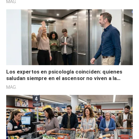
MAG.
Los expertos en psicología coinciden: quienes
saludan siempre en el ascensor no viven a la
defensiva y tienen apertura social
MAG.