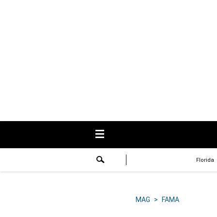
USA
Respuestas
Fama
Historias
Data
Videos
Recetas
Florida
Virales
Lo último
MAG
>
FAMA
Volver a El Comercio