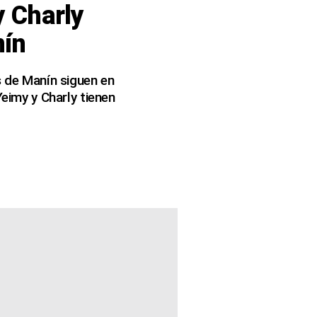
y Charly
nín
s de Manín siguen en
Yeimy y Charly tienen