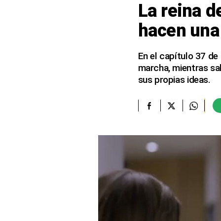
La reina d
elcomercio.pe
hacen una 
Términos
Y
Condiciones
En el capítulo 37 de
De
marcha, mientras sal
Uso
sus propias ideas.
Oficinas
Concesionarias
Principios
Rectores
Buenas
Prácticas
Políticas
De
Privacidad
Política
Integrada
De
Gestión