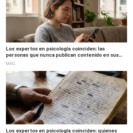
Los expertos en psicología coinciden: las
personas que nunca publican contenido en sus
redes sociales no pretenden buscar validación
MAG.
externa
Los expertos en psicología coinciden: quienes