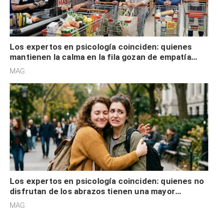
Los expertos en psicología coinciden: quienes
mantienen la calma en la fila gozan de empatía
cognitiva, gratitud y no solo tienen autocontrol
MAG.
Los expertos en psicología coinciden: quienes no
disfrutan de los abrazos tienen una mayor
sensibilidad a los estímulos físicos y no es por
MAG.
desinterés