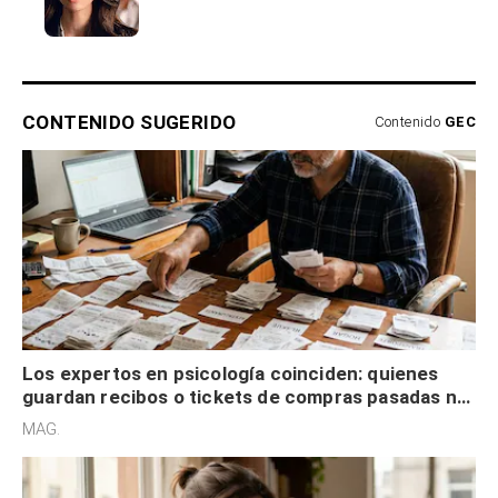
CONTENIDO SUGERIDO
Contenido
GEC
Los expertos en psicología coinciden: quienes
guardan recibos o tickets de compras pasadas no
son acumuladores, sino que tienen necesidad de
MAG.
control