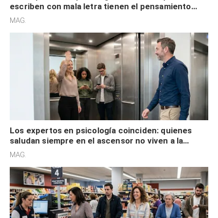
escriben con mala letra tienen el pensamiento
acelerado y no lo hacen por desinterés
MAG.
Los expertos en psicología coinciden: quienes
saludan siempre en el ascensor no viven a la
defensiva y tienen apertura social
MAG.