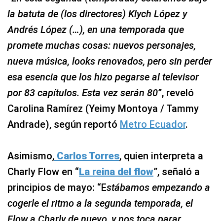
la batuta de (los directores) Klych López y
Andrés López (…), en una temporada que
promete muchas cosas: nuevos personajes,
nueva música, looks renovados, pero sin perder
esa esencia que los hizo pegarse al televisor
por 83 capítulos. Esta vez serán 80
”, reveló
Carolina Ramírez (Yeimy Montoya / Tammy
Andrade), según reportó
Metro Ecuador
.
Asimismo,
Carlos Torres
, quien interpreta a
Charly Flow en “
La reina del flow
”, señaló a
principios de mayo: “E
stábamos empezando a
cogerle el ritmo a la segunda temporada, el
Flow a Charly de nuevo, y nos toca parar.