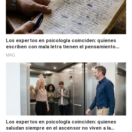
Los expertos en psicología coinciden: quienes
escriben con mala letra tienen el pensamiento
acelerado y no lo hacen por desinterés
MAG.
Los expertos en psicología coinciden: quienes
saludan siempre en el ascensor no viven a la