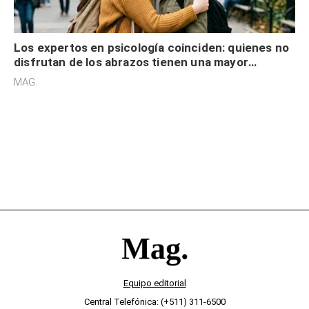
Los expertos en psicología coinciden: quienes no
disfrutan de los abrazos tienen una mayor
sensibilidad a los estímulos físicos y no es por
MAG.
desinterés
Equipo editorial
Central Telefónica: (+511) 311-6500