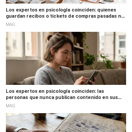
Los expertos en psicología coinciden: quienes
guardan recibos o tickets de compras pasadas no
son acumuladores, sino que tienen necesidad de
MAG.
control
Los expertos en psicología coinciden: las
personas que nunca publican contenido en sus
redes sociales no pretenden buscar validación
MAG.
externa