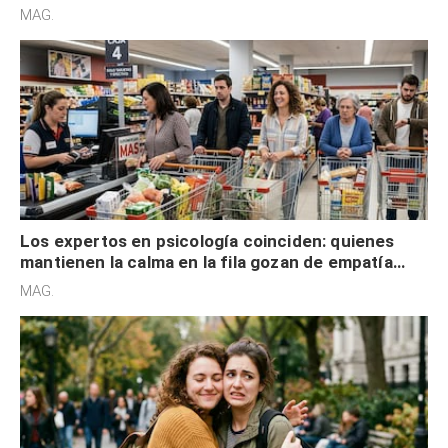
defensiva y tienen apertura social
MAG.
Los expertos en psicología coinciden: quienes
mantienen la calma en la fila gozan de empatía
cognitiva, gratitud y no solo tienen autocontrol
MAG.