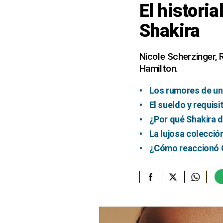
El histori
elcomercio.pe
Shakira
Términos
Y
Condiciones
Nicole Scherzinger, 
De
Hamilton.
Uso
Oficinas
Los rumores de un
Concesionarias
El sueldo y requisi
Principios
¿Por qué Shakira d
Rectores
La lujosa colecció
Buenas
Prácticas
¿Cómo reaccionó G
Políticas
De
Privacidad
Política
Integrada
De
Gestión