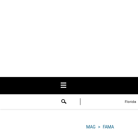
USA
Respuestas
Fama
Historias
Data
Videos
Recetas
Florida
Virales
Lo último
MAG
>
FAMA
Volver a El Comercio