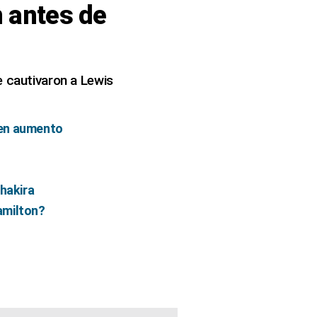
n antes de
e cautivaron a Lewis
 en aumento
Shakira
amilton?