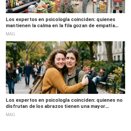
Los expertos en psicología coinciden: quienes
mantienen la calma en la fila gozan de empatía
cognitiva, gratitud y no solo tienen autocontrol
MAG.
Los expertos en psicología coinciden: quienes no
disfrutan de los abrazos tienen una mayor
sensibilidad a los estímulos físicos y no es por
MAG.
desinterés