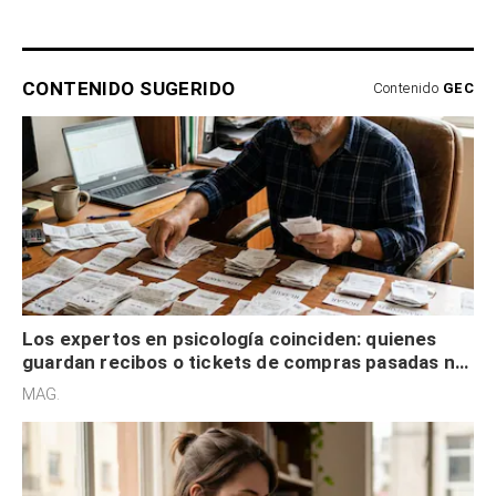
CONTENIDO SUGERIDO
Contenido
GEC
Los expertos en psicología coinciden: quienes
guardan recibos o tickets de compras pasadas no
son acumuladores, sino que tienen necesidad de
MAG.
control