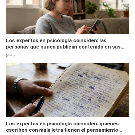
Los expertos en psicología coinciden: las
personas que nunca publican contenido en sus
redes sociales no pretenden buscar validación
MAG.
externa
Los expertos en psicología coinciden: quienes
escriben con mala letra tienen el pensamiento