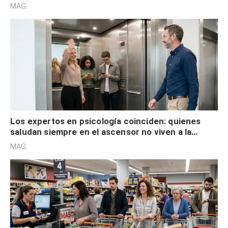
acelerado y no lo hacen por desinterés
MAG.
Los expertos en psicología coinciden: quienes
saludan siempre en el ascensor no viven a la
defensiva y tienen apertura social
MAG.