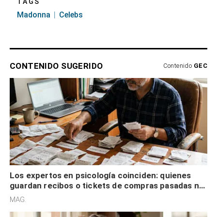
TAGS
Madonna
Celebs
CONTENIDO SUGERIDO
Contenido
GEC
Los expertos en psicología coinciden: quienes
guardan recibos o tickets de compras pasadas no
son acumuladores, sino que tienen necesidad de
MAG.
control