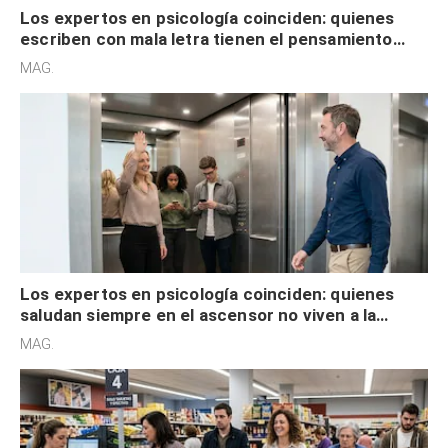
Los expertos en psicología coinciden: quienes
escriben con mala letra tienen el pensamiento
acelerado y no lo hacen por desinterés
MAG.
Los expertos en psicología coinciden: quienes
saludan siempre en el ascensor no viven a la
defensiva y tienen apertura social
MAG.