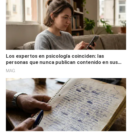
Los expertos en psicología coinciden: las
personas que nunca publican contenido en sus
redes sociales no pretenden buscar validación
MAG.
externa