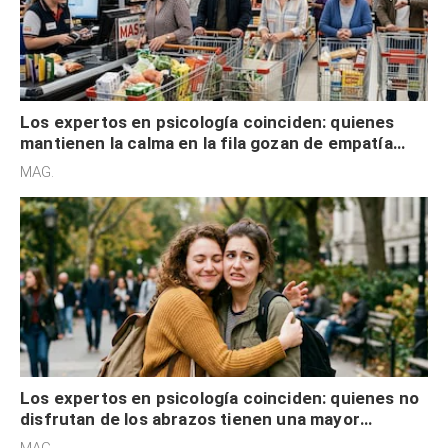
Los expertos en psicología coinciden: quienes
mantienen la calma en la fila gozan de empatía
cognitiva, gratitud y no solo tienen autocontrol
MAG.
Los expertos en psicología coinciden: quienes no
disfrutan de los abrazos tienen una mayor
sensibilidad a los estímulos físicos y no es por