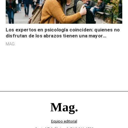
Los expertos en psicología coinciden: quienes no
disfrutan de los abrazos tienen una mayor
sensibilidad a los estímulos físicos y no es por
MAG.
desinterés
Equipo editorial