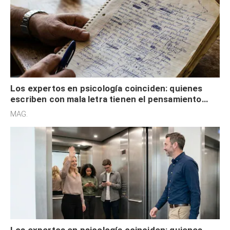
Los expertos en psicología coinciden: quienes
escriben con mala letra tienen el pensamiento
acelerado y no lo hacen por desinterés
MAG.
Los expertos en psicología coinciden: quienes