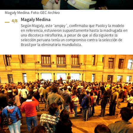
Magaly Medina. Foto: GEC Archivo
Magaly Medina
4
/
8
Según Magaly, este 'ampay´, confirmaba que Paolo y la modelo
en referencia, estuvieron supuestamente hasta la madrugada en
una discoteca miraflorina, a pesar de que al día siguiente la
selección peruana tenía un compromiso contra la selección de
Brasil por la eliminatoria mundialista.