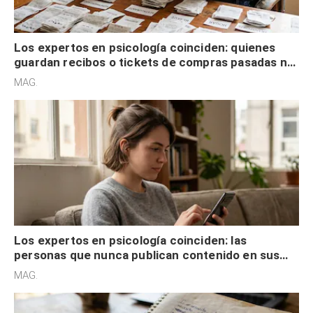
Los expertos en psicología coinciden: quienes
guardan recibos o tickets de compras pasadas no
son acumuladores, sino que tienen necesidad de
MAG.
control
Los expertos en psicología coinciden: las
personas que nunca publican contenido en sus
redes sociales no pretenden buscar validación
MAG.
externa