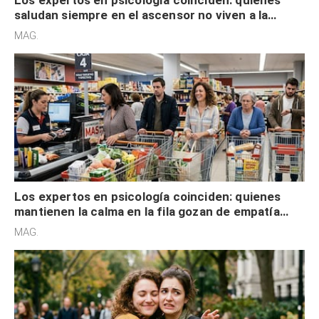
saludan siempre en el ascensor no viven a la
defensiva y tienen apertura social
MAG.
Los expertos en psicología coinciden: quienes
mantienen la calma en la fila gozan de empatía
cognitiva, gratitud y no solo tienen autocontrol
MAG.