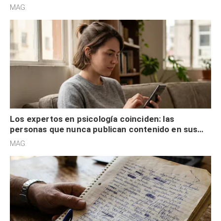
son acumuladores, sino que tienen necesidad de
MAG.
control
Los expertos en psicología coinciden: las
personas que nunca publican contenido en sus
redes sociales no pretenden buscar validación
MAG.
externa