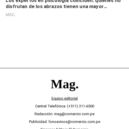
Los expertos en psicología coinciden: quienes no
disfrutan de los abrazos tienen una mayor
sensibilidad a los estímulos físicos y no es por
MAG.
desinterés
Equipo editorial
Central Telefónica: (+511) 311-6500
Redacción: mag@comercio.com.pe
Publicidad: fonoavisos@comercio.com.pe