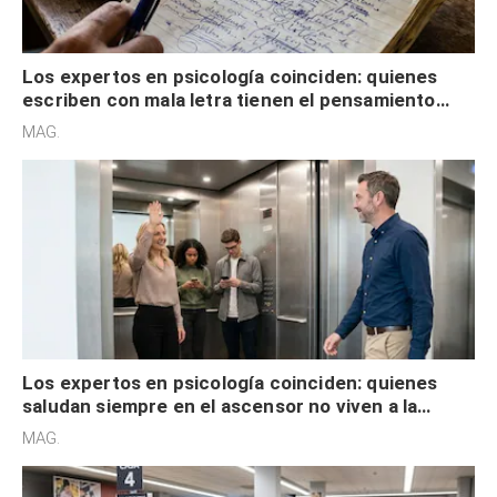
Los expertos en psicología coinciden: quienes
escriben con mala letra tienen el pensamiento
acelerado y no lo hacen por desinterés
MAG.
Los expertos en psicología coinciden: quienes
saludan siempre en el ascensor no viven a la
defensiva y tienen apertura social
MAG.