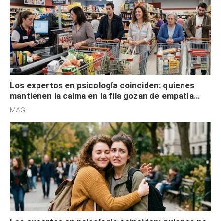
Los expertos en psicología coinciden: quienes
mantienen la calma en la fila gozan de empatía
cognitiva, gratitud y no solo tienen autocontrol
MAG.