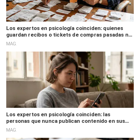
Los expertos en psicología coinciden: quienes
guardan recibos o tickets de compras pasadas no
son acumuladores, sino que tienen necesidad de
MAG.
control
Los expertos en psicología coinciden: las
personas que nunca publican contenido en sus
redes sociales no pretenden buscar validación
MAG.
externa