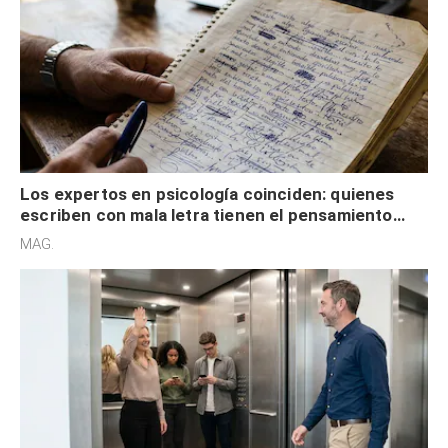
Los expertos en psicología coinciden: quienes
escriben con mala letra tienen el pensamiento
acelerado y no lo hacen por desinterés
MAG.