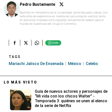
Pedro Bustamante
Bachiller en Periodismo de la Universidad Jaime Bausate y Meza. Con
siete años de experiencia en medios de comunicación escritos, tanto
en ediciones impresas como digitales. Actualmente redacto para el
Núcleo de Audiencias del Grupo El Comercio.
Únete
TAGS
Mariachi Jalisco De Ensenada
México
Celebs
LO MÁS VISTO
Guía de nuevos actores y personajes de
“Mi vida con los chicos Walter” -
Temporada 3: quiénes se unen al elenco
de la serie de Netflix