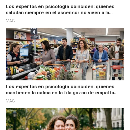
Los expertos en psicología coinciden: quienes
saludan siempre en el ascensor no viven a la
defensiva y tienen apertura social
MAG.
Los expertos en psicología coinciden: quienes
mantienen la calma en la fila gozan de empatía
cognitiva, gratitud y no solo tienen autocontrol
MAG.