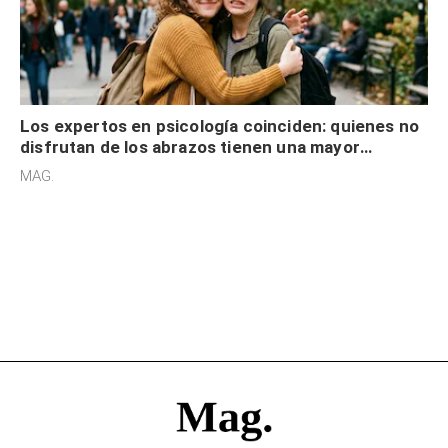
Los expertos en psicología coinciden: quienes no
disfrutan de los abrazos tienen una mayor
sensibilidad a los estímulos físicos y no es por
MAG.
desinterés