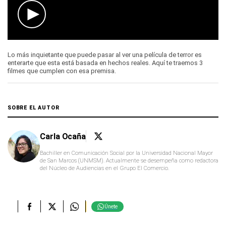
0
seconds
Lo más inquietante que puede pasar al ver una película de terror es
of
enterarte que esta está basada en hechos reales. Aquí te traemos 3
0
filmes que cumplen con esa premisa.
seconds
SOBRE EL AUTOR
Carla Ocaña
Bachiller en Comunicación Social por la Universidad Nacional Mayor
de San Marcos (UNMSM). Actualmente se desempeña como redactora
del Núcleo de Audiencias en el Grupo El Comercio.
Únete