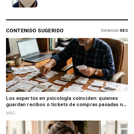
CONTENIDO SUGERIDO
Contenido
GEC
Los expertos en psicología coinciden: quienes
guardan recibos o tickets de compras pasadas no
son acumuladores, sino que tienen necesidad de
MAG.
control