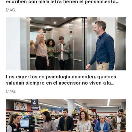
escriben con mala letra tienen el pensamiento
acelerado y no lo hacen por desinterés
MAG.
Los expertos en psicología coinciden: quienes
saludan siempre en el ascensor no viven a la
defensiva y tienen apertura social
MAG.