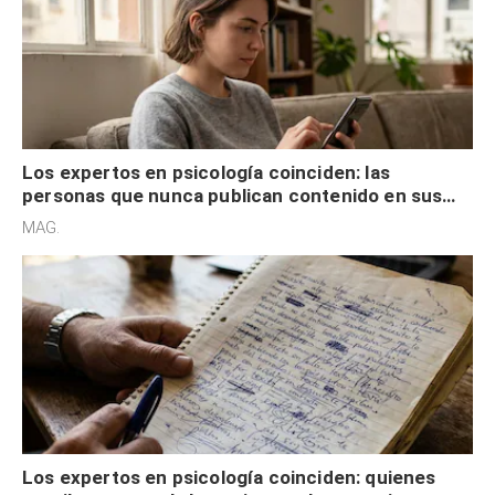
Los expertos en psicología coinciden: las
personas que nunca publican contenido en sus
redes sociales no pretenden buscar validación
MAG.
externa
Los expertos en psicología coinciden: quienes