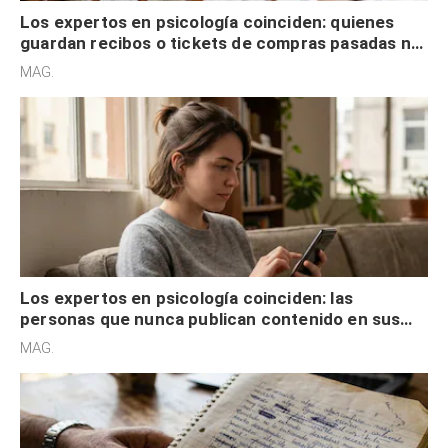
Los expertos en psicología coinciden: quienes
guardan recibos o tickets de compras pasadas no
son acumuladores, sino que tienen necesidad de
MAG.
control
Los expertos en psicología coinciden: las
personas que nunca publican contenido en sus
redes sociales no pretenden buscar validación
MAG.
externa