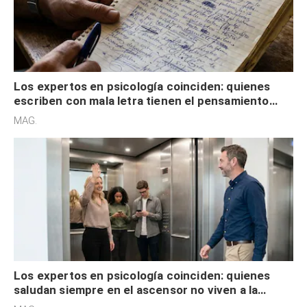
Los expertos en psicología coinciden: quienes
escriben con mala letra tienen el pensamiento
acelerado y no lo hacen por desinterés
MAG.
Los expertos en psicología coinciden: quienes
saludan siempre en el ascensor no viven a la
defensiva y tienen apertura social