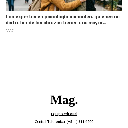
Los expertos en psicología coinciden: quienes no
disfrutan de los abrazos tienen una mayor
sensibilidad a los estímulos físicos y no es por
MAG.
desinterés
Equipo editorial
Central Telefónica: (+511) 311-6500