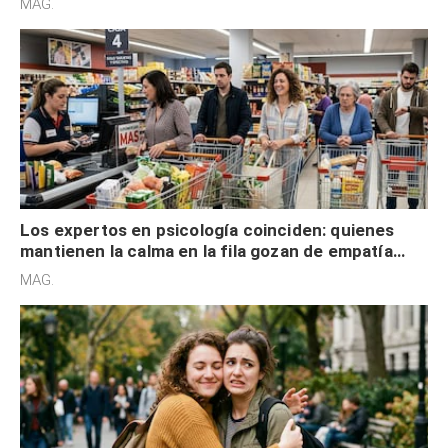
MAG.
Los expertos en psicología coinciden: quienes
mantienen la calma en la fila gozan de empatía
cognitiva, gratitud y no solo tienen autocontrol
MAG.