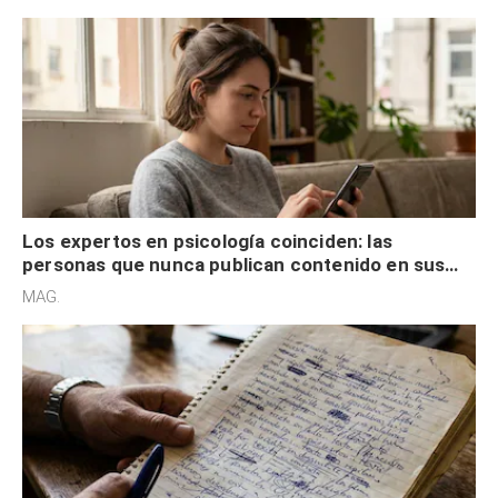
control
Los expertos en psicología coinciden: las
personas que nunca publican contenido en sus
redes sociales no pretenden buscar validación
MAG.
externa