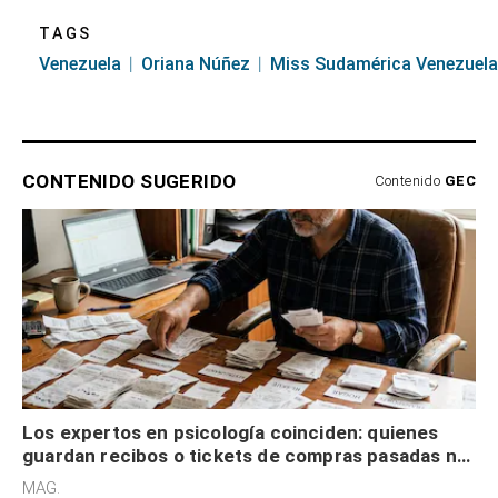
TAGS
Venezuela
Oriana Núñez
Miss Sudamérica Venezuela
CONTENIDO SUGERIDO
Contenido
GEC
Los expertos en psicología coinciden: quienes
guardan recibos o tickets de compras pasadas no
son acumuladores, sino que tienen necesidad de
MAG.