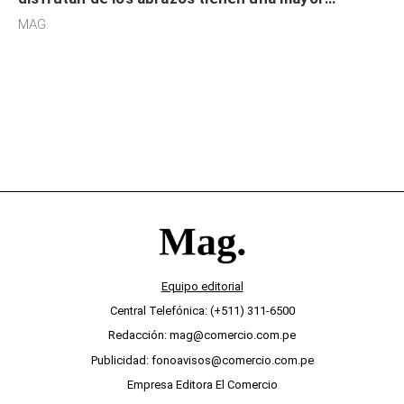
sensibilidad a los estímulos físicos y no es por
MAG.
desinterés
Equipo editorial
Central Telefónica: (+511) 311-6500
Redacción: mag@comercio.com.pe
Publicidad: fonoavisos@comercio.com.pe
Empresa Editora El Comercio