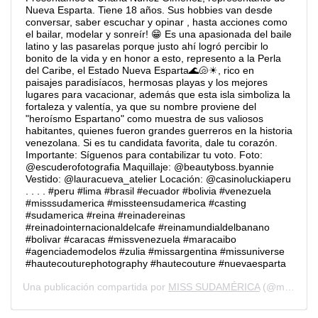
Nueva Esparta. Tiene 18 años. Sus hobbies van desde
conversar, saber escuchar y opinar , hasta acciones como
el bailar, modelar y sonreír! 😁 Es una apasionada del baile
latino y las pasarelas porque justo ahí logró percibir lo
bonito de la vida y en honor a esto, represento a la Perla
del Caribe, el Estado Nueva Esparta🌊🐚☀, rico en
paisajes paradisíacos, hermosas playas y los mejores
lugares para vacacionar, además que esta isla simboliza la
fortaleza y valentía, ya que su nombre proviene del
"heroísmo Espartano" como muestra de sus valiosos
habitantes, quienes fueron grandes guerreros en la historia
venezolana. Si es tu candidata favorita, dale tu corazón.
Importante: Síguenos para contabilizar tu voto. Foto:
@escuderofotografia Maquillaje: @beautyboss.byannie
Vestido: @lauracueva_atelier Locación: @casinoluckiaperu
. . . . #peru #lima #brasil #ecuador #bolivia #venezuela
#misssudamerica #missteensudamerica #casting
#sudamerica #reina #reinadereinas
#reinadointernacionaldelcafe #reinamundialdelbanano
#bolivar #caracas #missvenezuela #maracaibo
#agenciademodelos #zulia #missargentina #missuniverse
#hautecouturephotography #hautecouture #nuevaesparta
Una publicación compartida por
MISS SUDAMÉRICA
(@miss.sudamerica) el