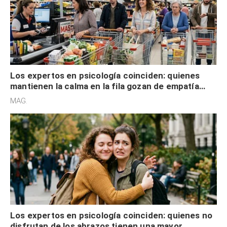
Los expertos en psicología coinciden: quienes
mantienen la calma en la fila gozan de empatía
cognitiva, gratitud y no solo tienen autocontrol
MAG.
Los expertos en psicología coinciden: quienes no
disfrutan de los abrazos tienen una mayor