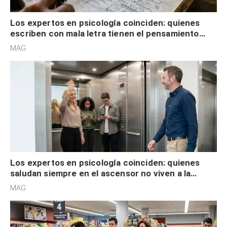
Los expertos en psicología coinciden: quienes
escriben con mala letra tienen el pensamiento
acelerado y no lo hacen por desinterés
MAG.
Los expertos en psicología coinciden: quienes
saludan siempre en el ascensor no viven a la
defensiva y tienen apertura social
MAG.