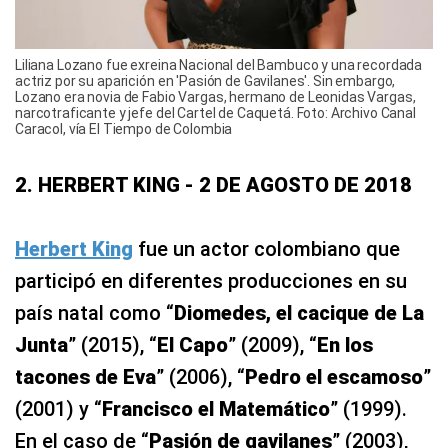
Liliana Lozano fue exreina Nacional del Bambuco y una recordada
actriz por su aparición en 'Pasión de Gavilanes'. Sin embargo,
Lozano era novia de Fabio Vargas, hermano de Leonidas Vargas,
narcotraficante y jefe del Cartel de Caquetá. Foto: Archivo Canal
Caracol, vía El Tiempo de Colombia
2. HERBERT KING - 2 DE AGOSTO DE 2018
Herbert King
fue un actor colombiano que
participó en diferentes producciones en su
país natal como “
Diomedes, el cacique de La
Junta
” (2015), “
El Capo
” (2009), “
En los
tacones de Eva
” (2006), “
Pedro el escamoso
”
(2001) y “
Francisco el Matemático
” (1999).
En el caso de “
Pasión de gavilanes
” (2003),