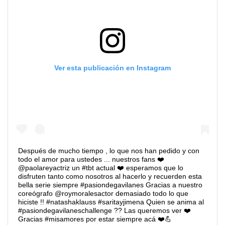
Ver esta publicación en Instagram
Después de mucho tiempo , lo que nos han pedido y con
todo el amor para ustedes ... nuestros fans ❤️
@paolareyactriz un #tbt actual ❤️ esperamos que lo
disfruten tanto como nosotros al hacerlo y recuerden esta
bella serie siempre #pasiondegavilanes Gracias a nuestro
coreógrafo @roymoralesactor demasiado todo lo que
hiciste !! #natashaklauss #saritayjimena Quien se anima al
#pasiondegavilaneschallenge ?? Las queremos ver ❤️
Gracias #misamores por estar siempre acá ❤️💪