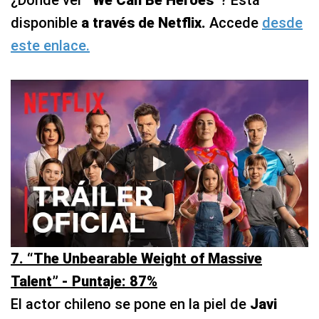
¿Dónde ver
“We Can Be Heroes”
? Está
disponible
a través de Netflix.
Accede
desde
este enlace.
7. “The Unbearable Weight of Massive
Talent” - Puntaje: 87%
El actor chileno se pone en la piel de
Javi