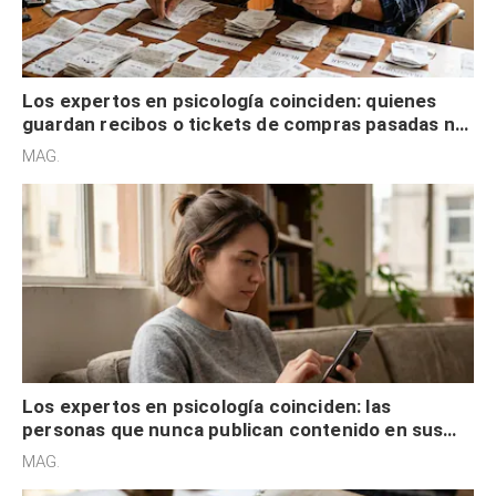
Los expertos en psicología coinciden: quienes
guardan recibos o tickets de compras pasadas no
son acumuladores, sino que tienen necesidad de
MAG.
control
Los expertos en psicología coinciden: las
personas que nunca publican contenido en sus
redes sociales no pretenden buscar validación
MAG.
externa