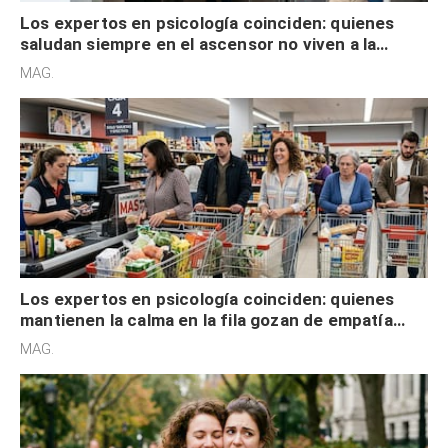
Los expertos en psicología coinciden: quienes
saludan siempre en el ascensor no viven a la
defensiva y tienen apertura social
MAG.
Los expertos en psicología coinciden: quienes
mantienen la calma en la fila gozan de empatía
cognitiva, gratitud y no solo tienen autocontrol
MAG.