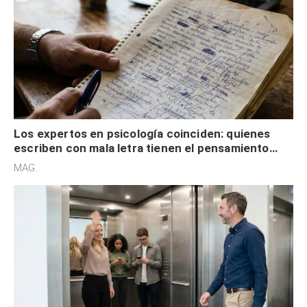
Los expertos en psicología coinciden: quienes
escriben con mala letra tienen el pensamiento
acelerado y no lo hacen por desinterés
MAG.