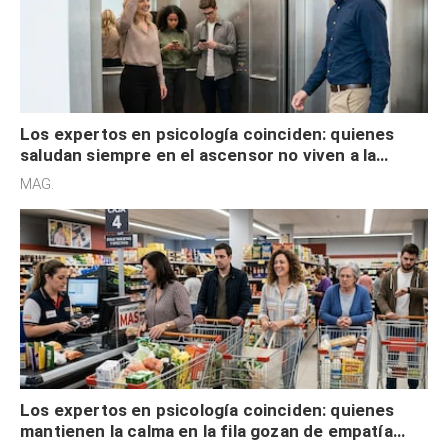
Los expertos en psicología coinciden: quienes
saludan siempre en el ascensor no viven a la
defensiva y tienen apertura social
MAG.
Los expertos en psicología coinciden: quienes
mantienen la calma en la fila gozan de empatía