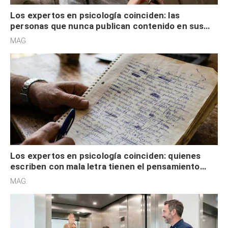
Los expertos en psicología coinciden: las
personas que nunca publican contenido en sus
redes sociales no pretenden buscar validación
MAG.
externa
Los expertos en psicología coinciden: quienes
escriben con mala letra tienen el pensamiento
acelerado y no lo hacen por desinterés
MAG.