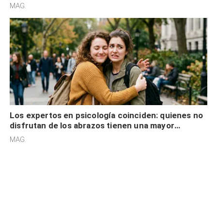
cognitiva, gratitud y no solo tienen autocontrol
MAG.
Los expertos en psicología coinciden: quienes no
disfrutan de los abrazos tienen una mayor
sensibilidad a los estímulos físicos y no es por
MAG.
desinterés