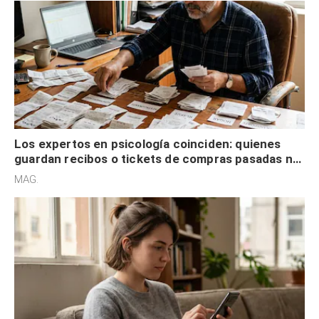
Los expertos en psicología coinciden: quienes
guardan recibos o tickets de compras pasadas no
son acumuladores, sino que tienen necesidad de
MAG.
control